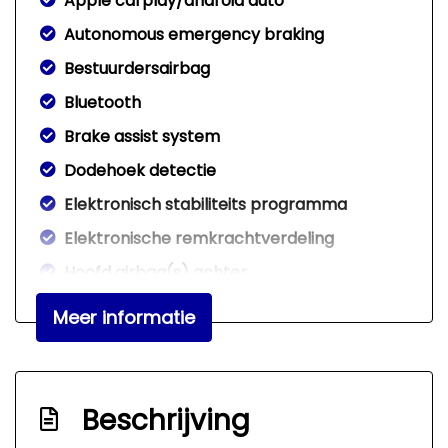
Apple carplay/android auto
Autonomous emergency braking
Bestuurdersairbag
Bluetooth
Brake assist system
Dodehoek detectie
Elektronisch stabiliteits programma
Elektronische remkrachtverdeling
Hoofd airbag(s) achter
Hoofd airbag(s) voor
Meer informatie
Keyless start
Kruisend verkeer detectie
Passagiersairbag
Beschrijving
Zij airbag(s) voor