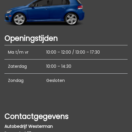
Koplampen adaptief
Led achterlichten
Lichtmetalen velgen 18"
Metaalkleur
Openingstijden
Parkeersensor achter
Ma t/m vr
10:00 – 12:00 / 13:00 – 17:30
Trekhaak met afneembare kogel
Zaterdag
10:00 – 14:30
Interieur
Zondag
Gesloten
Achterbank in delen neerklapbaar
Airco automatisch
Armsteun voor
Bestuurdersstoel in hoogte verstelbaar
Contactgegevens
Electronic climate control
Autobedrijf Westerman