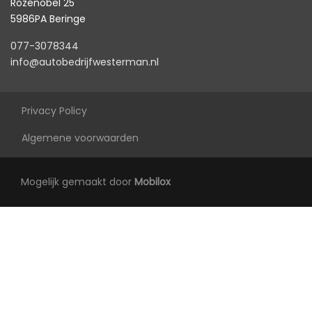
Elektrische ramen voor en achter
Rozenobel 25
5986PA Beringe
Passagiersstoel in hoogte verstelbaar
077-3078344
Stuur en versnellingspook (kunst)leder
info@autobedrijfwesterman.nl
Stuur verstelbaar
Voorstoelen verwarmd
Privacy Policy
Algemene voorwaarden
Mogelijk gemaakt door
Mobilox