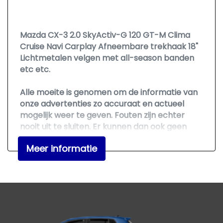
Exterieur
Mazda CX-3 2.0 SkyActiv-G 120 GT-M Clima
Achterruitwisser
Cruise Navi Carplay Afneembare trekhaak 18"
Buitensp.elektr.verstel -
Lichtmetalen velgen met all-season banden
etc etc.
verwarmb.+inklapbaar
Buitenspiegels elektrisch inklapbaar
Alle moeite is genomen om de informatie van
Buitenspiegels elektrisch verstelbaar
onze advertenties zo accuraat en actueel
mogelijk weer te geven. Fouten zijn echter
Buitenspiegels verwarmbaar
nooit uit te sluiten. Er kunnen dan ook geen
Centrale vergrendeling met
rechten aan deze advertentie worden
Meer informatie
afstandsbediening
ontleend. Vertrouwt u daarom niet alleen op
deze informatie, maar controleer bij aankoop
Chroom delen exterieur
de zaken die uw beslissing zouden kunnen
Dakspoiler
beïnvloeden.
Dimlichten automatisch
Extra getint glas achter