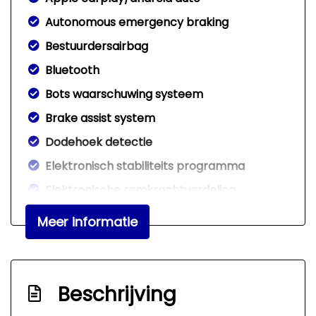
Autonomous emergency braking
Bestuurdersairbag
Bluetooth
Bots waarschuwing systeem
Brake assist system
Dodehoek detectie
Elektronisch stabiliteits programma
Elektronische remkrachtverdeling
Hoofd airbag(s) achter
Meer informatie
Hoofd airbag(s) voor
Keyless start
Led mistlampen
Beschrijving
Passagiersairbag