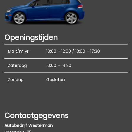
Elektrisch verstelbare passagiersstoel
Elektrische ramen voor en achter
Lederen bekleding
Openingstijden
Lederen interieur
Lendesteun(en) verstelbaar
Ma t/m vr
10:00 – 12:00 / 13:00 – 17:30
Middenarmsteun voor
Zaterdag
10:00 – 14:30
Stoelventilatie
Stuur en versnellingspook (kunst)leder
Zondag
Gesloten
Stuur verstelbaar
Stuur verwarmd
Stuurbekrachtiging
Contactgegevens
Voorstoelen in hoogte verstelbaar
Autobedrijf Westerman
Voorstoelen verwarmd