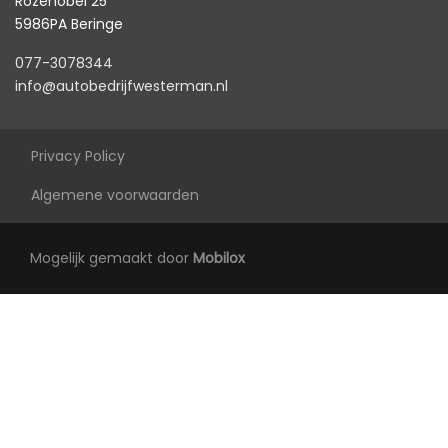
Rozenobel 25
Exterieur
5986PA Beringe
077-3078344
Achterruitwisser
info@autobedrijfwesterman.nl
Buitenspiegels elektrisch inklapbaar
Buitenspiegels elektrisch verstelbaar
Privacy Policy
Buitenspiegels in carrosseriekleur
Algemene voorwaarden
Buitenspiegels verwarmbaar
Centrale vergrendeling met
Mogelijk gemaakt door
Mobilox
afstandsbediening
Dakspoiler
Dimlichten automatisch
Elektrisch bedienbare achterklep
Extra getint glas achter
Keyless entry