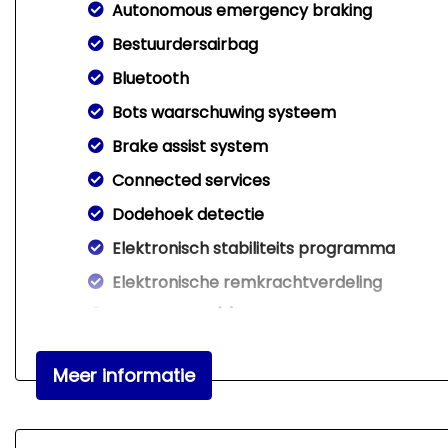
Autonomous emergency braking
Bestuurdersairbag
Bluetooth
Bots waarschuwing systeem
Brake assist system
Connected services
Dodehoek detectie
Elektronisch stabiliteits programma
Elektronische remkrachtverdeling
Hoofd airbag(s) achter
Hoofd airbag(s) voor
Meer informatie
Keyless start
Knie airbag(s)