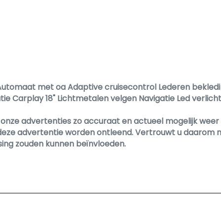
Trekhaak met afneembare kogel
Interieur
Achterbank in delen neerklapbaar
Airco
Armsteun voor
 Automaat met oa Adaptive cruisecontrol Lederen bekle
Bestuurdersstoel in hoogte verstelbaar
tie Carplay 18" Lichtmetalen velgen Navigatie Led verlicht
Cruise control adaptief
nze advertenties zo accuraat en actueel mogelijk weer te
Cruise control adaptief met stop&go
deze advertentie worden ontleend. Vertrouwt u daarom ni
ssing zouden kunnen beïnvloeden.
Elektrische ramen achter
Elektrische ramen voor
Elektrische ramen voor en achter
Lederen bekleding
Lederen interieur