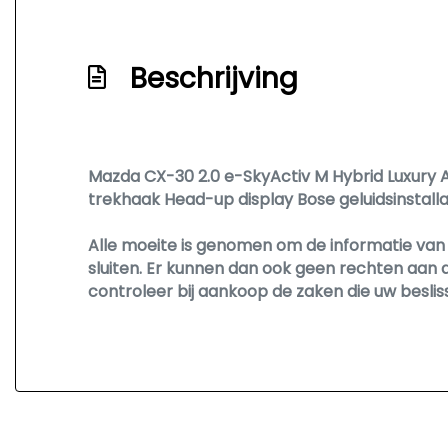
Lichtmetalen velgen 18"
Multimedia scherm standaard
Beschrijving
Passagiersairbag
Rijstrooksensor met correctie
Zij airbag(s) voor
Mazda CX-30 2.0 e-SkyActiv M Hybrid Luxury
trekhaak Head-up display Bose geluidsinstalla
Alle moeite is genomen om de informatie van o
sluiten. Er kunnen dan ook geen rechten aan 
controleer bij aankoop de zaken die uw besli