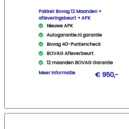
Pakket Bovag 12 Maanden +
afleveringsbeurt + APK
Nieuwe APK
Autogarantie.nl garantie
Bovag 40-Puntencheck
BOVAG Afleverbeurt
12 maanden BOVAG Garantie
Met dit pakket leveren wij Uw auto
Meer informatie
€ 950,-
rijklaar af met een nieuwe APK +
afleveringsbeurt + 12 Mnd Bovag
garantie!!