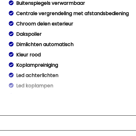
Buitenspiegels verwarmbaar
Centrale vergrendeling met afstandsbediening
Chroom delen exterieur
Dakspoiler
Dimlichten automatisch
Kleur rood
Koplampreiniging
Led achterlichten
Led koplampen
Metaalkleur
Park distance control
Parkeersensor achter
Speciale kleur