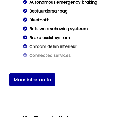
Autonomous emergency braking
Bestuurdersairbag
Bluetooth
Bots waarschuwing systeem
Brake assist system
Chroom delen interieur
Connected services
Dodehoek detectie
Elektronisch stabiliteits programma
Meer informatie
Elektronische remkrachtverdeling
Hoofd airbag(s) achter
Hoofd airbag(s) voor
Keyless start