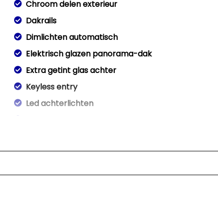
Chroom delen exterieur
Dakrails
Dimlichten automatisch
Elektrisch glazen panorama-dak
Extra getint glas achter
Keyless entry
Led achterlichten
Led dagrijverlichting
Led koplampen
Lichtmetalen velgen 17"
Lichtmetalen velgen 5-spaaks 17"
Metaalkleur
Mistlampen voor