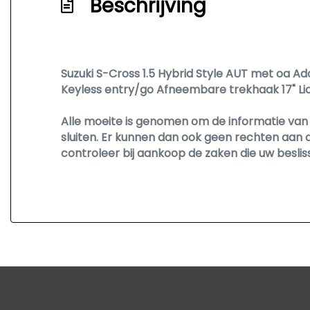
Beschrijving
Knie airbag(s)
Kunstlederen interieurdelen
Lederen/kunstlederen bekleding
Multimedia scherm middel
Suzuki S-Cross 1.5 Hybrid Style AUT met oa 
Keyless entry/go Afneembare trekhaak 17" L
Multimedia scherm standaard
Passagiersairbag
Alle moeite is genomen om de informatie van o
sluiten. Er kunnen dan ook geen rechten aan 
Rijstrooksensor met correctie
controleer bij aankoop de zaken die uw besli
Rondomzicht camera
Schakelpaddles
Zij airbag(s) voor