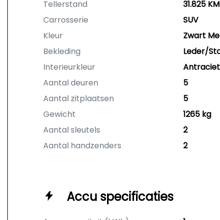
Tellerstand
31.825 KM
Carrosserie
SUV
Kleur
Zwart Met
Bekleding
Leder/St
Interieurkleur
Antraciet
Aantal deuren
5
Aantal zitplaatsen
5
Gewicht
1265 kg
Aantal sleutels
2
Aantal handzenders
2
Accu specificaties