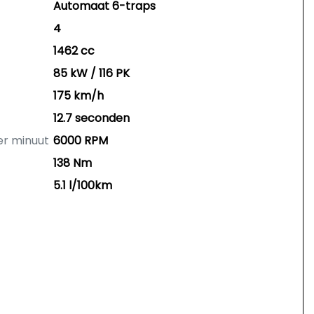
Automaat 6-traps
4
1462 cc
85 kW / 116 PK
175 km/h
12.7 seconden
er minuut
6000 RPM
138 Nm
5.1 l/100km