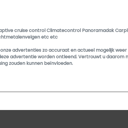
Panoramadak
Park distance control
Parkeersensor achter
Parkeersensor voor
Adaptive cruise control Climatecontrol Panoramadak Car
ichtmetalenvelgen etc etc
Trekhaak met afneembare kogel
nze advertenties zo accuraat en actueel mogelijk weer te
Interieur
deze advertentie worden ontleend. Vertrouwt u daarom ni
ssing zouden kunnen beïnvloeden.
Achterbank in delen neerklapbaar
Achterbank verstelbaar
Armsteun achter
Armsteun voor
Bagagedek
Bestuurdersstoel in hoogte verstelbaar
Cruise control adaptief