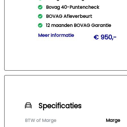
Bovag 40-Puntencheck
BOVAG Afleverbeurt
12 maanden BOVAG Garantie
Met dit pakket leveren wij Uw auto
Meer informatie
€ 950,-
rijklaar af met een nieuwe APK +
afleveringsbeurt + 12 Mnd Bovag
garantie!!
Specificaties
BTW of Marge
Marge