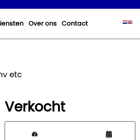
iensten
Over ons
Contact
mv etc
Verkocht