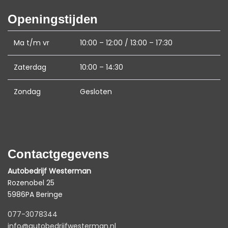
Stuur verstelbaar
Openingstijden
Stuur verwarmd
Voorstoelen verwarmd
Ma t/m vr
10:00 – 12:00 / 13:00 – 17:30
Exterieur
Zaterdag
10:00 – 14:30
Achterruitwisser
Zondag
Gesloten
Buitenspiegel rechts
Buitenspiegels elektrisch inklapbaar
Buitenspiegels elektrisch verstel- en
verwarmbaar
Contactgegevens
Chroom delen exterieur
Autobedrijf Westerman
Dimlichten automatisch
Rozenobel 25
5986PA Beringe
Extra getint glas achter
077-3078344
Keyless entry
info@autobedrijfwesterman.nl