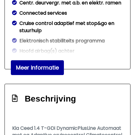
Centr. deurvergr. met a.b. en elektr. ramen
Connected services
Cruise control adaptief met stop&go en
stuurhulp
Elektronisch stabiliteits programma
Hoofd airbag(s) achter
Hoofd airbag(s) voor
Meer informatie
Keyless entry/start
Keyless start
Passagiersairbag
Beschrijving
Rijstrooksensor met correctie
Zij airbag(s) voor
Interieur
Kia Ceed 1.4 T-GDi DynamicPlusLine Automaat