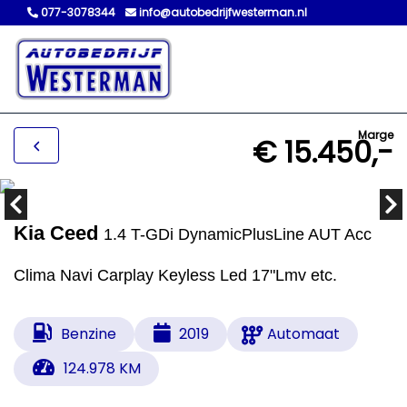
077-3078344
info@autobedrijfwesterman.nl
Marge
€ 15.450,-
Kia Ceed
1.4 T-GDi DynamicPlusLine AUT Acc
Clima Navi Carplay Keyless Led 17"Lmv etc.
Benzine
2019
Automaat
124.978 KM