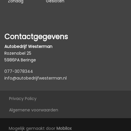
Zondag
Gesloten
Dimlichten automatisch
Extra getint glas achter
Koplampen adaptief
Contactgegevens
Led achterlichten
Led dagrijverlichting
Autobedrijf Westerman
Rozenobel 25
Led koplampen
5986PA Beringe
Metaalkleur
077-3078344
Panoramadak
info@autobedrijfwesterman.nl
Parkeersensor achter
Parkeersensor voor
Privacy Policy
Trekhaak
Algemene voorwaarden
Interieur
Mogelijk gemaakt door
Mobilox