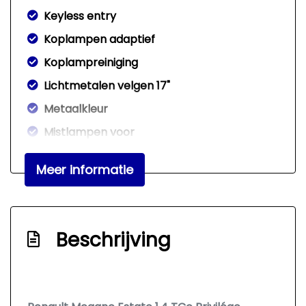
Keyless entry
Koplampen adaptief
Koplampreiniging
Lichtmetalen velgen 17"
Metaalkleur
Mistlampen voor
Trekhaak met afneembare kogel
Meer informatie
Interieur
Achterbank in delen neerklapbaar
Beschrijving
Airco automatisch
Armsteun achter
Armsteun voor