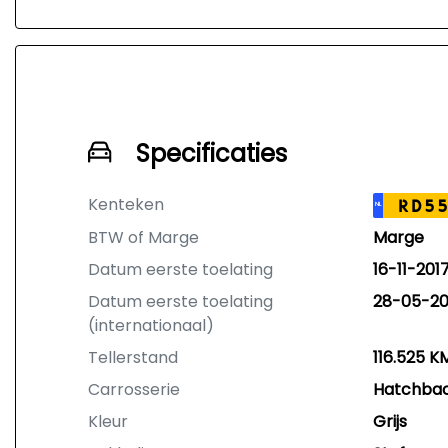
Specificaties
Kenteken
RD55
NL
BTW of Marge
Marge
Datum eerste toelating
16-11-201
Datum eerste toelating
28-05-20
(internationaal)
Tellerstand
116.525 K
Carrosserie
Hatchba
Kleur
Grijs