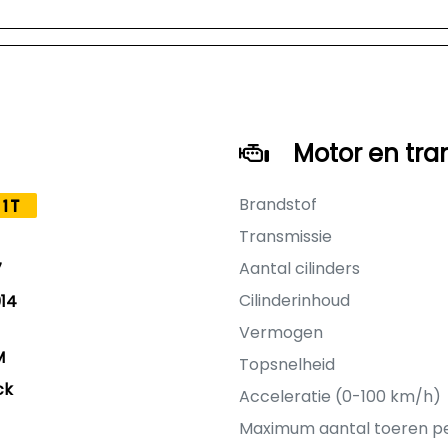
Motor en tra
Brandstof
1T
Transmissie
Aantal cilinders
7
Cilinderinhoud
14
Vermogen
M
Topsnelheid
ck
Acceleratie (0-100 km/h)
Maximum aantal toeren p