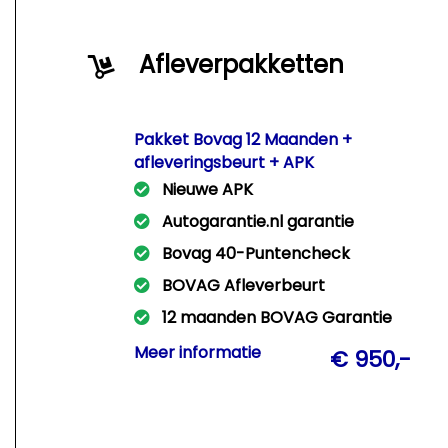
Afleverpakketten
Pakket Bovag 12 Maanden +
afleveringsbeurt + APK
Nieuwe APK
Autogarantie.nl garantie
Bovag 40-Puntencheck
BOVAG Afleverbeurt
12 maanden BOVAG Garantie
Met dit pakket leveren wij Uw auto
Meer informatie
€ 950,-
rijklaar af met een nieuwe APK +
afleveringsbeurt + 12 Mnd Bovag
garantie!!