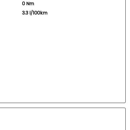
0 Nm
3.3 l/100km