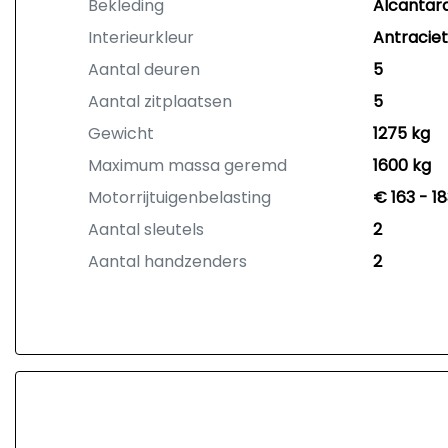
Bekleding
Alcantar
Interieurkleur
Antraciet
Aantal deuren
5
Aantal zitplaatsen
5
Gewicht
1275 kg
Maximum massa geremd
1600 kg
Motorrijtuigenbelasting
€ 163 - 1
Aantal sleutels
2
Aantal handzenders
2