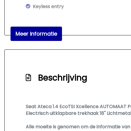
Keyless entry
Koplampreiniging
Koplampreiniging
Meer informatie
Led achterlichten
Led dagrijverlichting
Led koplampen
Lichtmetalen velgen 18"
Beschrijving
Mistlampen voor adaptief
Panoramadak
Parkeer assistent
Parkeersensor achter
Seat Ateca 1.4 EcoTSI Xcellence AUTOMAAT Pa
Electrisch uitklapbare trekhaak 18" Lichtmet
Parkeersensor voor
Ruitensproeiers/wisserbladen verwarmba
Alle moeite is genomen om de informatie van o