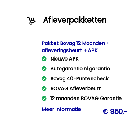
Afleverpakketten
Pakket Bovag 12 Maanden +
afleveringsbeurt + APK
Nieuwe APK
Autogarantie.nl garantie
Bovag 40-Puntencheck
BOVAG Afleverbeurt
12 maanden BOVAG Garantie
Met dit pakket leveren wij Uw auto
Meer informatie
€ 950,-
rijklaar af met een nieuwe APK +
afleveringsbeurt + 12 Mnd Bovag
garantie!!