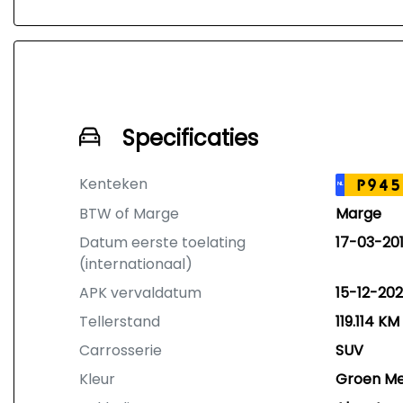
Specificaties
Kenteken
P945
NL
BTW of Marge
Marge
Datum eerste toelating
17-03-20
(internationaal)
APK vervaldatum
15-12-20
Tellerstand
119.114 KM
Carrosserie
SUV
Kleur
Groen Met