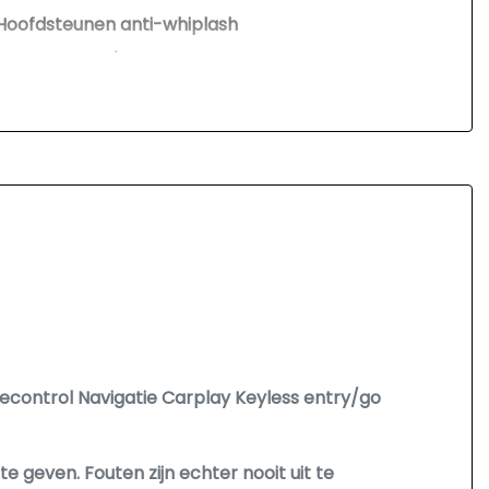
Hoofdsteunen anti-whiplash
Kunstlederen/microvezel bekleding
Lederen versnellingspook
Lendesteun(en) verstelbaar
Microvezel bekleding
Passagiersstoel in hoogte verstelbaar
Sportstoelen
Stuur leder
Voorstoelen verwarmd
control Navigatie Carplay Keyless entry/go
 geven. Fouten zijn echter nooit uit te