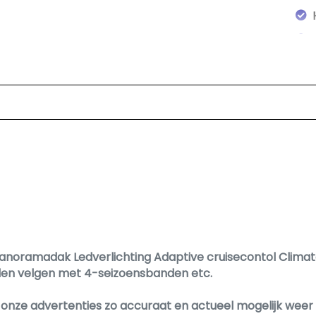
noramadak Ledverlichting Adaptive cruisecontol Climate
alen velgen met 4-seizoensbanden etc.
ar
nze advertenties zo accuraat en actueel mogelijk weer te