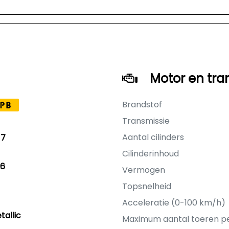
Motor en tra
Brandstof
PB
Transmissie
Aantal cilinders
17
Cilinderinhoud
26
Vermogen
Topsnelheid
Acceleratie (0-100 km/h)
allic
Maximum aantal toeren p