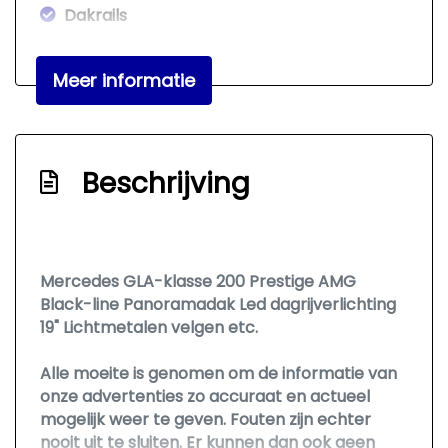
Dakrails
Dimlichten automatisch
Meer informatie
Elektrisch glazen panorama-dak
Extra getint glas achter
Glazen schuifdak
Beschrijving
Koplampen adaptief
Koplampreiniging
Led dagrijverlichting
Mercedes GLA-klasse 200 Prestige AMG
Lichtmetalen velgen 19"
Black-line Panoramadak Led dagrijverlichting
Panoramadak
19" Lichtmetalen velgen etc.
Parkeer assistent
Alle moeite is genomen om de informatie van
Parkeersensor voor en achter
onze advertenties zo accuraat en actueel
mogelijk weer te geven. Fouten zijn echter
Sportonderstel
nooit uit te sluiten. Er kunnen dan ook geen