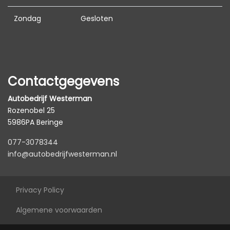
Lederen sportstoelen
Zondag
Gesloten
Lederen versnellingspook
Lederen/stof bekleding
Lendesteun(en) verstelbaar
Contactgegevens
Microvezel bekleding
Middenarmsteun voor
Autobedrijf Westerman
Rozenobel 25
Passagiersstoel in hoogte verstelbaar
5986PA Beringe
Sportstoelen
077-3078344
Stuur en versnellingspook (kunst)leder
info@autobedrijfwesterman.nl
Stuur leder
Stuur verstelbaar
Privacy Policy
Stuurbekrachtiging snelheidsafhankelijk
Algemene voorwaarden
Voorstoelen verwarmd