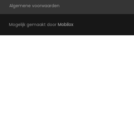
Algemene voorwaarden
Anti blokkeer systeem
Apple carplay/android auto
Mogelijk gemaakt door
Mobilox
Autonomous emergency braking
Bestuurdersairbag
Bluetooth
Bots waarschuwing systeem
Elektrisch bedienbare achterklep met
sensorsturing
Elektronisch sper differentieel
Elektronisch stabiliteits programma
Hoofd airbag(s) voor
Keyless entry/start
Knie airbag(s)