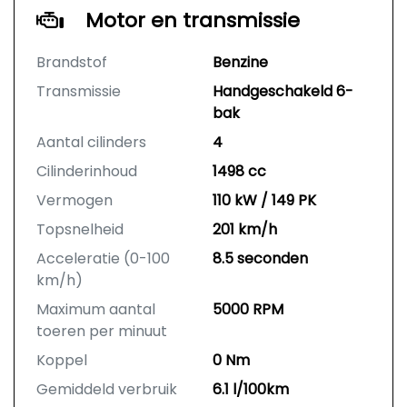
Motor en transmissie
Brandstof
Benzine
Transmissie
Handgeschakeld 6-
bak
Aantal cilinders
4
Cilinderinhoud
1498 cc
Vermogen
110 kW / 149 PK
Topsnelheid
201 km/h
Acceleratie (0-100
8.5 seconden
km/h)
Maximum aantal
5000 RPM
toeren per minuut
Koppel
0 Nm
Gemiddeld verbruik
6.1 l/100km