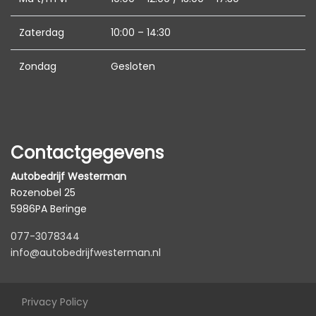
Elektrische ramen achter
Zaterdag
10:00 – 14:30
Elektrische ramen voor
Hoofdsteunen anti-whiplash
Zondag
Gesloten
Lederen bekleding
Lederen versnellingspook
Lendesteun(en) verstelbaar
Contactgegevens
Microvezel bekleding
Autobedrijf Westerman
Middenarmsteun voor
Rozenobel 25
Passagiersstoel in hoogte verstelbaar
5986PA Beringe
Sportstoelen
077-3078344
info@autobedrijfwesterman.nl
Stuur leder
Voorstoelen verwarmd
Privacy Policy
Overige