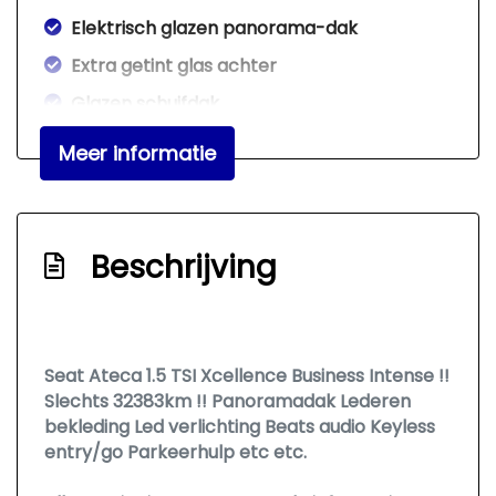
Elektrisch glazen panorama-dak
Extra getint glas achter
Glazen schuifdak
Koplampreiniging
Meer informatie
Led achterlichten
Led dagrijverlichting
Led koplampen
Beschrijving
Lichtmetalen velgen 18"
Metaalkleur
Panoramadak
Seat Ateca 1.5 TSI Xcellence Business Intense !!
Slechts 32383km !! Panoramadak Lederen
Parkeer assistent
bekleding Led verlichting Beats audio Keyless
Parkeersensor achter
entry/go Parkeerhulp etc etc.
Parkeersensor voor