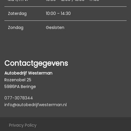
Led mistlampen
Passagiersairbag
Zaterdag
10:00 – 14:30
Zij airbag(s) voor
Zondag
Gesloten
Interieur
Achterbank in delen neerklapbaar
Airco automatisch
Contactgegevens
Bestuurdersstoel in hoogte verstelbaar
Autobedrijf Westerman
Cruise control adaptief
Rozenobel 25
5986PA Beringe
Electronic climate control
077-3078344
Elektrische ramen voor en achter
info@autobedrijfwesterman.nl
Lederen bekleding
Lederen interieur
Privacy Policy
Lederen/stof bekleding