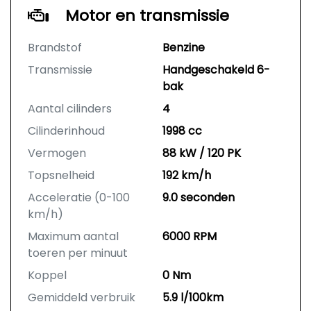
Motor en transmissie
Brandstof
Benzine
Transmissie
Handgeschakeld 6-
bak
Aantal cilinders
4
Cilinderinhoud
1998 cc
Vermogen
88 kW / 120 PK
Topsnelheid
192 km/h
Acceleratie (0-100
9.0 seconden
km/h)
Maximum aantal
6000 RPM
toeren per minuut
Koppel
0 Nm
Gemiddeld verbruik
5.9 l/100km