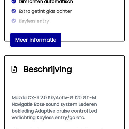
Dimlichten automatisch
Extra getint glas achter
Keyless entry
Koplampen adaptief
Meer informatie
Led achterlichten
Led dagrijverlichting
Led koplampen
Beschrijving
Lichtmetalen velgen 18"
Metaalkleur
Parkeersensor achter
Mazda CX-3 2.0 SkyActiv-G 120 GT-M
Overige
Navigatie Bose sound system Lederen
bekleding Adaptive cruise control Led
Achteropkomend verkeer waarschuwing
verlichting Keyless entry/go etc.
Achteruitrij assistent