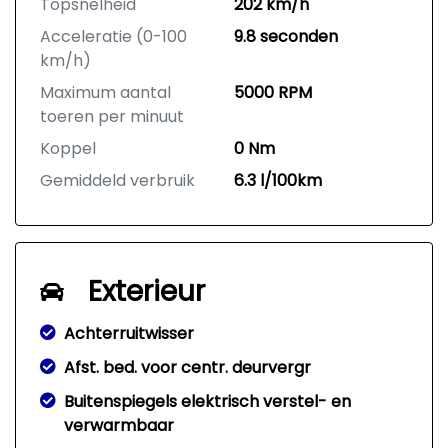
Topsnelheid
202 km/h
Acceleratie (0-100
9.8 seconden
km/h)
Maximum aantal
5000 RPM
toeren per minuut
Koppel
0 Nm
Gemiddeld verbruik
6.3 l/100km
Exterieur
Achterruitwisser
Afst. bed. voor centr. deurvergr
Buitenspiegels elektrisch verstel- en
verwarmbaar