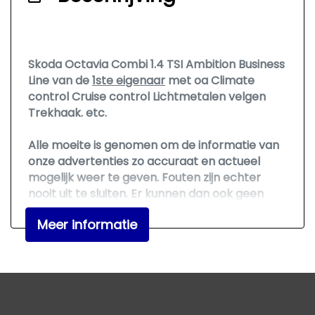
Hoofdsteunen anti-whiplash
Middenarmsteun voor
Skoda Octavia Combi 1.4 TSI Ambition Business
Stuur en versnellingspook (kunst)leder
Line van de
1ste eigenaar
met oa Climate
Stuur verstelbaar
control Cruise control Lichtmetalen velgen
Trekhaak. etc.
Stuurbekrachtiging
Overige
Alle moeite is genomen om de informatie van
onze advertenties zo accuraat en actueel
Anti blokkeer systeem
mogelijk weer te geven. Fouten zijn echter
nooit uit te sluiten. Er kunnen dan ook geen
Anti doorslip regeling
rechten aan deze advertentie worden
Bestuurdersairbag
Meer informatie
ontleend. Vertrouwt u daarom niet alleen op
deze informatie, maar controleer bij aankoop
Hoofd airbag(s) achter
de zaken die uw beslissing zouden kunnen
Hoofd airbag(s) voor
beïnvloeden.
Passagiersairbag