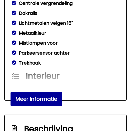
Centrale vergrendeling
Dakrails
Lichtmetalen velgen 16"
Metaalkleur
Mistlampen voor
Parkeersensor achter
Trekhaak
Interieur
Achterbank in delen neerklapbaar
Armsteun voor
Meer informatie
Binnenspiegel automatisch dimmend
Electronic climate control
Beschrijving
Elektrische ramen voor