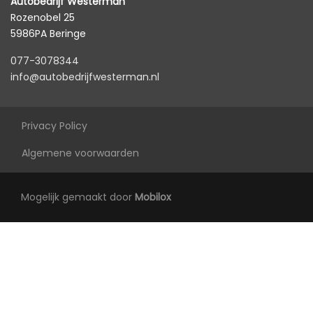
Autobedrijf Westerman
Rozenobel 25
5986PA Beringe
077-3078344
info@autobedrijfwesterman.nl
Privacy Policy
Algemene voorwaarden
Mogelijk gemaakt door
Mobilox