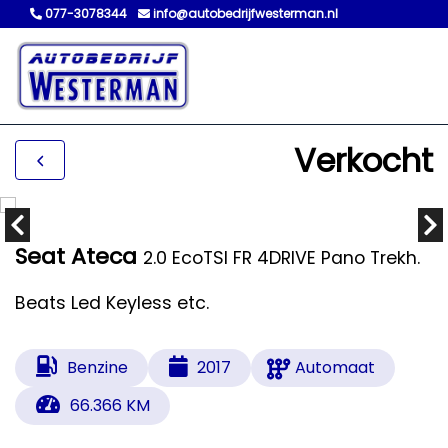
077-3078344
info@autobedrijfwesterman.nl
Verkocht
Seat Ateca
2.0 EcoTSI FR 4DRIVE Pano Trekh.
Beats Led Keyless etc.
Benzine
2017
Automaat
66.366 KM