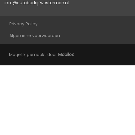
info@autobedrijfwesterman.nl
Led mistlampen
Passagiersairbag
Privacy Policy
Rondomzicht camera
Algemene voorwaarden
Schakelpaddles
Vervolgbotsing preventie
Mogelijk gemaakt door
Mobilox
Zij airbag(s) voor
Interieur
Achterbank in delen neerklapbaar
Airco automatisch
Armsteun achter
Armsteun voor
Bagagedek