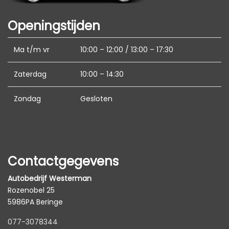
Autonomous emergency braking
Bestuurdersairbag
Openingstijden
Bluetooth
Ma t/m vr
10:00 – 12:00 / 13:00 – 17:30
Bots waarschuwing systeem
Connected services
Zaterdag
10:00 – 14:30
Dodehoek detectie
Zondag
Gesloten
Draadloze telefoonlader
Elektrisch bedienbare achterklep met
sensorsturing
Elektronisch sper differentieel
Contactgegevens
Elektronisch stabiliteits programma
Autobedrijf Westerman
Hoofd airbag(s) achter
Rozenobel 25
5986PA Beringe
Hoofd airbag(s) voor
077-3078344
Knie airbag(s)