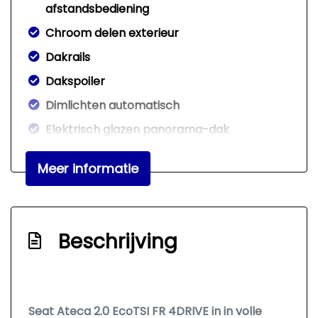
afstandsbediening
Chroom delen exterieur
Dakrails
Dakspoiler
Dimlichten automatisch
Elektrisch glazen panorama-dak
Extra getint glas achter
Meer informatie
Keyless entry
Koplampreiniging
Led achterlichten
Beschrijving
Led dagrijverlichting
Led koplampen
Lichtmetalen velgen 18"
Seat Ateca 2.0 EcoTSI FR 4DRIVE in in volle