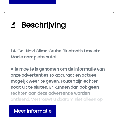
Passagiersairbag
Zij airbag(s) voor
Exterieur
Beschrijving
Achterruitwisser
Buitenspiegels elektrisch inklapbaar
1.4i Go! Navi Clima Cruise Bluetooth Lmv etc.
Buitenspiegels elektrisch verstel- en
Mooie complete auto!!
verwarmbaar
Alle moeite is genomen om de informatie van
Centrale vergrendeling met
onze advertenties zo accuraat en actueel
afstandsbediening
mogelijk weer te geven. Fouten zijn echter
Dakspoiler
nooit uit te sluiten. Er kunnen dan ook geen
rechten aan deze advertentie worden
Dimlichten automatisch
ontleend. Vertrouwt u daarom niet alleen op
Extra getint glas achter
deze informatie, maar controleer bij aankoop
Meer informatie
Lichtmetalen velgen 16"
de zaken die uw beslissing zouden kunnen
beïnvloeden.