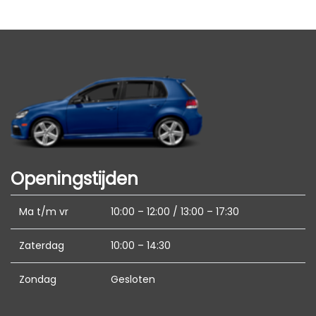
Metaalkleur
Mistlampen voor
Interieur
Achterbank in delen neerklapbaar
Airco
Armsteun achter
Armsteun voor
Openingstijden
Bagage-scheidingsnet
Bestuurdersstoel in hoogte verstelbaar
Ma t/m vr
10:00 – 12:00 / 13:00 – 17:30
Elektrische ramen voor en achter
Zaterdag
10:00 – 14:30
Stuur en versnellingspook (kunst)leder
Zondag
Gesloten
Stuur verstelbaar
Stuurbekrachtiging