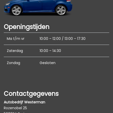
Armsteun voor
Bagage-scheidingsnet
Binnenspiegel automatisch dimmend
Openingstijden
Cruise control adaptief met stop&go
Ma t/m vr
10:00 – 12:00 / 13:00 – 17:30
Elektrisch verstelbare bestuurdersstoel
Elektrische ramen voor en achter
Zaterdag
10:00 – 14:30
Lederen bekleding
Zondag
Gesloten
Middenarmsteun voor
Sportstoelen
Sportstuur
Stuur leder
Contactgegevens
Stuur verstelbaar
Autobedrijf Westerman
Rozenobel 25
Overige