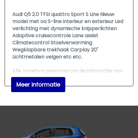
Parkeersensor achter
Audi Q5 2.0 TFSI quattro Sport S Line Nieuw
Ruitensproeiers/wisserbladen
model met oa S-line interieur en exterieur Led
verwarmbaar
verlichting met dynamische knipperlichten
Sportonderstel
Adaptive cruisecontrole Lane assist
Climatecontrol Stoelverwarming
Trekhaak met afneembare kogel
Wegklapbare trekhaak Carplay 20"
Warmtewerend glas
Lichtmetalen velgen etc etc.
Interieur
Alle moeite is genomen om de informatie van
onze advertenties zo accuraat en actueel
Achterbank in delen neerklapbaar
Meer informatie
mogelijk weer te geven. Fouten zijn echter
nooit uit te sluiten. Er kunnen dan ook geen
Achterbank verstelbaar
rechten aan deze advertentie worden
Airco automatisch
ontleend. Vertrouwt u daarom niet alleen op
Airco separaat achter
deze informatie, maar controleer bij aankoop
de zaken die uw beslissing zouden kunnen
Aluminium interieur afwerking
beïnvloeden.
Armsteun achter