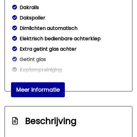
Dakrails
Dakspoiler
Dimlichten automatisch
Elektrisch bedienbare achterklep
Extra getint glas achter
Getint glas
Koplampreiniging
Led achterlichten
Meer informatie
Led dagrijverlichting
Led koplampen
Lichtmetalen velgen 20"
Beschrijving
Metaalkleur
Park distance control