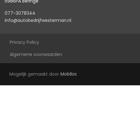
5986PA Beringe
Anti blokkeer systeem
077-3078344
info@autobedrijfwesterman.nl
Autonomous emergency braking
Bestuurdersairbag
Bluetooth
Privacy Policy
Bots waarschuwing systeem
Algemene voorwaarden
Connected services
Elektronisch sper differentieel
Mogelijk gemaakt door
Mobilox
Elektronisch stabiliteits programma
Elektronische remkrachtverdeling
Hoofd airbag(s) achter
Hoofd airbag(s) voor
Matrix led koplampen
Passagiersairbag