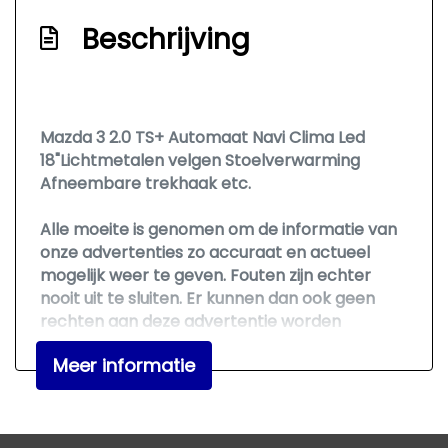
Zij airbag(s) voor
Beschrijving
Zij airbag(s) voor
Exterieur
Mazda 3 2.0 TS+ Automaat Navi Clima Led
Bi-xenon koplampen
18"Lichtmetalen velgen Stoelverwarming
Buitensp.elektr.verstel -
Afneembare trekhaak etc.
verwarmb.+inklapbaar
Alle moeite is genomen om de informatie van
Buitenspiegels in carrosseriekleur
onze advertenties zo accuraat en actueel
Centrale vergrendeling met
mogelijk weer te geven. Fouten zijn echter
nooit uit te sluiten. Er kunnen dan ook geen
afstandsbediening
rechten aan deze advertentie worden
Chroom delen exterieur
ontleend. Vertrouwt u daarom niet alleen op
Meer informatie
Dimlichten automatisch
deze informatie, maar controleer bij aankoop
de zaken die uw beslissing zouden kunnen
Extra getint glas achter
beïnvloeden.
Keyless entry