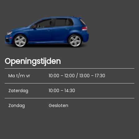
Koplampreiniging
Led achterlichten
Led dagrijverlichting
Metaalkleur
Mistlampen voor
Parkeersensor achter
Openingstijden
Trekhaak met afneembare kogel
Ma t/m vr
10:00 – 12:00 / 13:00 – 17:30
Interieur
Zaterdag
10:00 – 14:30
Airco automatisch
Zondag
Gesloten
Armsteun achter
Armsteun voor
Bestuurdersstoel in hoogte verstelbaar
Binnenspiegel automatisch dimmend