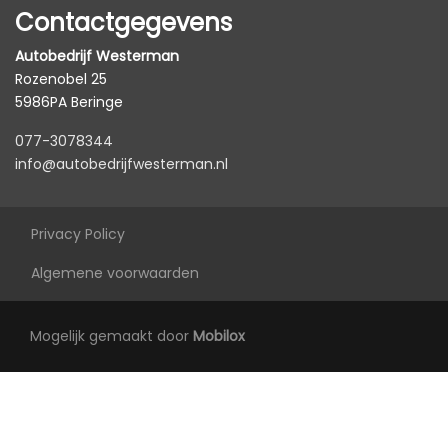
Bestuurdersstoel in hoogte verstelbaar
Contactgegevens
Binnenspiegel automatisch dimmend
Autobedrijf Westerman
Cruise control adaptief
Rozenobel 25
5986PA Beringe
Elektrische ramen achter
077-3078344
Elektrische ramen voor
info@autobedrijfwesterman.nl
Lederen versnellingspook
Lendesteun(en) verstelbaar
Privacy Policy
Middenarmsteun voor
Algemene voorwaarden
Passagiersstoel in hoogte verstelbaar
Sportstoelen
Mogelijk gemaakt door
Mobilox
Sportstuur
Stuur leder
Stuur verstelbaar