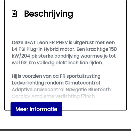
Elektronisch sper differentieel
Elektronisch stabiliteits programma
Beschrijving
Full-led koplampen
Hemelbekleding donker
Hoofd airbag(s) achter
Deze SEAT Leon FR PHEV is uitgerust met een
1.4 TSI Plug-in Hybrid motor. Een krachtige 150
Hoofd airbag(s) voor
kW/204 pk sterke aandrijving waarmee je
tot
Keyless start
wel 63¹ km
volledig elektrisch kan rijden.
Knie airbag(s)
Hij is voorzien van oa FR sportuitrusting
Led mistlampen
Ledverlichting rondom Climatecontrol
Adaptive cruisecontrol Navigatie Bluetooth
Multimedia scherm middel
Carplay Ambiente verlichting 17inch
Oplaadmogelijkheid
lichtmetalen velgen etc etc.
Meer informatie
Passagiersairbag
Alle moeite is genomen om de informatie van
Rijstrooksensor met correctie
onze advertenties zo accuraat en actueel
Schakelpaddles
mogelijk weer te geven. Fouten zijn echter