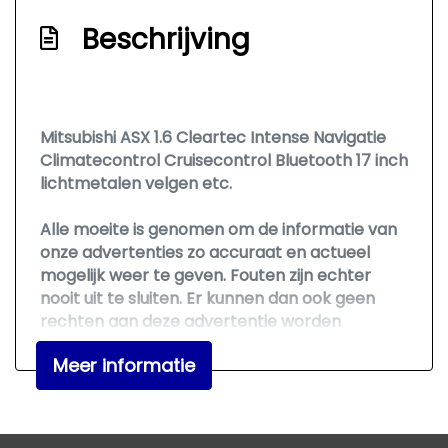
Achterruitwisser
Beschrijving
Buitenspiegels elektrisch inklapbaar
Buitenspiegels elektrisch verstel- en
verwarmbaar
Mitsubishi ASX 1.6 Cleartec Intense Navigatie
Chroom delen exterieur
Climatecontrol Cruisecontrol Bluetooth 17 inch
Dakrails
lichtmetalen velgen etc.
Dimlichten automatisch
Alle moeite is genomen om de informatie van
Extra getint glas achter
onze advertenties zo accuraat en actueel
Lichtmetalen velgen 17"
mogelijk weer te geven. Fouten zijn echter
nooit uit te sluiten. Er kunnen dan ook geen
Metaalkleur
rechten aan deze advertentie worden
Mistlampen voor
ontleend. Vertrouwt u daarom niet alleen op
Meer informatie
deze informatie, maar controleer bij aankoop
Mistlampen voor
de zaken die uw beslissing zouden kunnen
beïnvloeden.
Interieur