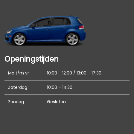
Airco
Bestuurdersstoel in hoogte verstelbaar
Electronic climate control
Elektrische ramen voor en achter
Stuur en versnellingspook (kunst)leder
Stuur verstelbaar
Openingstijden
Stuurbekrachtiging
Ma t/m vr
10:00 – 12:00 / 13:00 – 17:30
Voorstoelen verwarmd
Zaterdag
10:00 – 14:30
Zondag
Gesloten