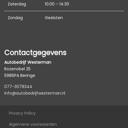
Microvezel bekleding
Zaterdag
10:00 – 14:30
Middenarmsteun voor
Zondag
Gesloten
Standkachel
Stuur leder
Stuur verstelbaar
Stuur verwarmd
Contactgegevens
Stuurbekrachtiging snelheidsafhankelijk
Autobedrijf Westerman
Voorstoelen verwarmd
Rozenobel 25
5986PA Beringe
Exterieur
077-3078344
Achterruitwisser
info@autobedrijfwesterman.nl
Achterspoiler
Buitenspiegels elektrisch inklapbaar
Privacy Policy
Buitenspiegels elektrisch verstel- en
Algemene voorwaarden