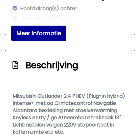
Hoofd airbag(s) achter
Hoofd airbag(s) voor
Keyless start
Meer informatie
Knie airbag(s)
Kruisend verkeer detectie
Led mistlampen
Beschrijving
Oplaadmogelijkheid
Passagiersairbag
Rondomzicht camera
Mitsubishi Outlander 2.4 PHEV (Plug-in hybrid)
Intense+ met oa Climatecontrol Navigatie
Schakelpaddles
Alcantara bekleding met stoelverwarming
Zij airbag(s) voor
Keyless entry / go Afneembare trekhaak 18"
Lichtmetalen velgen 220V stopcontact in
Interieur
kofferruimte etc etc.