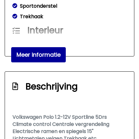
Sportonderstel
Trekhaak
Interieur
Achterbank in delen neerklapbaar
Airco automatisch
Meer informatie
Armsteun achter
Elektrische ramen voor
Beschrijving
Hoofdsteunen achter
Lederen versnellingspook
Sportstoelen
Volkswagen Polo 1.2-12V Sportline 5Drs
Stuur leder
Climate control Centrale vergrendeling
Stuurbekrachtiging
Electrische ramen en spiegels 15"
Lichtmetalen velgen Trekhaak etc.
Voorstoelen in hoogte verstelbaar