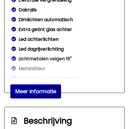
Centrale vergrendeling
Dakrails
Dimlichten automatisch
Extra getint glas achter
Led achterlichten
Led dagrijverlichting
Lichtmetalen velgen 16"
Metaalkleur
Mistlampen voor adaptief
Parkeersensor achter
Meer informatie
Parkeersensor voor
Overige
Beschrijving
Anti blokkeer systeem