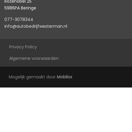
Rozenobel 25
5986PA Beringe
077-3078344
info@autobedrijfwesterman.nl
Privacy Policy
Algemene voorwaarden
Mogelijk gemaakt door
Mobilox