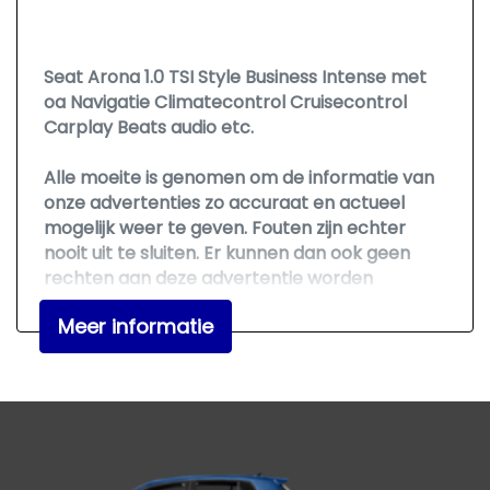
Apple carplay/android auto
Autonomous emergency braking
Seat Arona 1.0 TSI Style Business Intense met
Bestuurdersairbag
oa Navigatie Climatecontrol Cruisecontrol
Bluetooth
Carplay Beats audio etc.
Bots waarschuwing systeem
Alle moeite is genomen om de informatie van
Draadloze telefoonlader
onze advertenties zo accuraat en actueel
mogelijk weer te geven. Fouten zijn echter
Elektronisch stabiliteits programma
nooit uit te sluiten. Er kunnen dan ook geen
Hoofd airbag(s) achter
rechten aan deze advertentie worden
ontleend. Vertrouwt u daarom niet alleen op
Hoofd airbag(s) voor
Meer informatie
deze informatie, maar controleer bij aankoop
Keyless entry/start
de zaken die uw beslissing zouden kunnen
beïnvloeden.
Passagiersairbag
Vervolgbotsing preventie
Zij airbag(s) voor