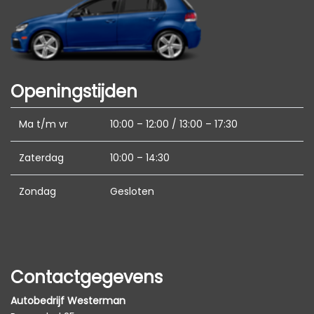
Interieur
Achterbank in delen neerklapbaar
Airco automatisch
Openingstijden
Armsteun voor
Bestuurdersstoel in hoogte verstelbaar
Ma t/m vr
10:00 – 12:00 / 13:00 – 17:30
Binnenspiegel automatisch dimmend
Zaterdag
10:00 – 14:30
Elektrische ramen voor en achter
Lederen versnellingspook
Zondag
Gesloten
Middenarmsteun voor
Stuur leder
Stuur verstelbaar
Contactgegevens
Stuurbekrachtiging
Autobedrijf Westerman