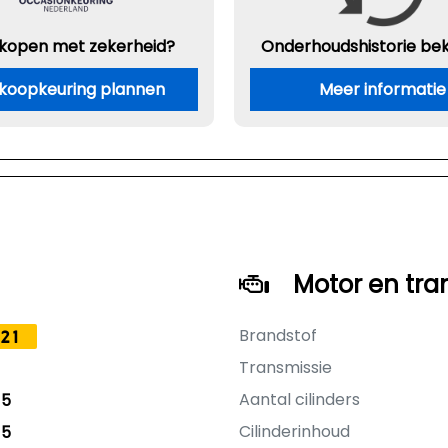
 kopen met zekerheid?
Onderhouds
historie be
koopkeuring plannen
Meer informatie
Motor en tra
Brandstof
21
Transmissie
Aantal cilinders
15
Cilinderinhoud
15