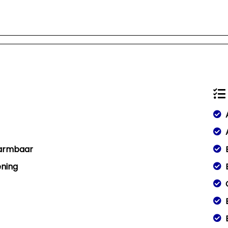
warmbaar
ening