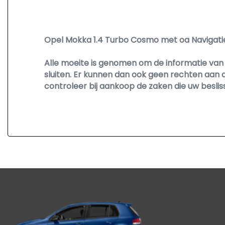
Hoofd airbag(s) achter
Hoofd airbag(s) voor
Opel Mokka 1.4 Turbo Cosmo met oa Navigatie
Passagiersairbag
Alle moeite is genomen om de informatie van o
Zij airbag(s) voor
sluiten. Er kunnen dan ook geen rechten aan 
controleer bij aankoop de zaken die uw besli