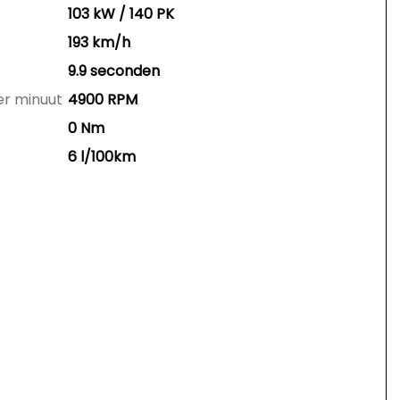
103 kW / 140 PK
193 km/h
9.9 seconden
er minuut
4900 RPM
0 Nm
6 l/100km