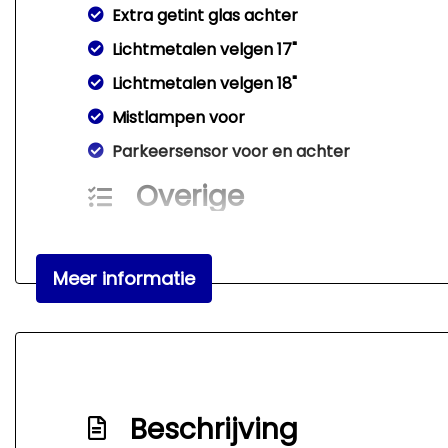
Extra getint glas achter
Lichtmetalen velgen 17"
Lichtmetalen velgen 18"
Mistlampen voor
Parkeersensor voor en achter
Overige
Anti blokkeer systeem
Anti doorslip regeling
Meer informatie
Bestuurdersairbag
Bluetooth
Connected services
Elektronisch stabiliteits programma
Beschrijving
Elektronische remkrachtverdeling