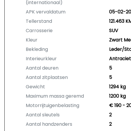
(internationaal)
APK vervaldatum
05-02-2
Tellerstand
121.463 K
Carrosserie
SUV
Kleur
Zwart Met
Bekleding
Leder/St
Interieurkleur
Antraciet
Aantal deuren
5
Aantal zitplaatsen
5
Gewicht
1294 kg
Maximum massa geremd
1200 kg
Motorrijtuigenbelasting
€ 190 - 2
Aantal sleutels
2
Aantal handzenders
2