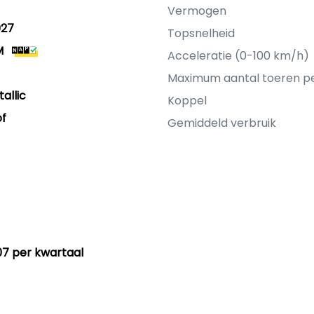
Vermogen
027
Topsnelheid
M
Acceleratie (0-100 km/h)
Maximum aantal toeren p
allic
Koppel
of
Gemiddeld verbruik
07 per kwartaal