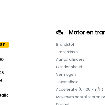
Motor en tra
Brandstof
8F
Transmissie
Aantal cilinders
20
Cilinderinhoud
28
Vermogen
M
Topsnelheid
Acceleratie (0-100 km/h)
allic
Maximum aantal toeren p
Koppel