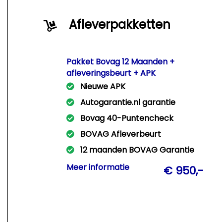
Afleverpakketten
Pakket Bovag 12 Maanden +
afleveringsbeurt + APK
Nieuwe APK
Autogarantie.nl garantie
Bovag 40-Puntencheck
BOVAG Afleverbeurt
12 maanden BOVAG Garantie
Met dit pakket leveren wij Uw auto
Meer informatie
€ 950,-
rijklaar af met een nieuwe APK +
afleveringsbeurt + 12 Mnd Bovag
garantie!!