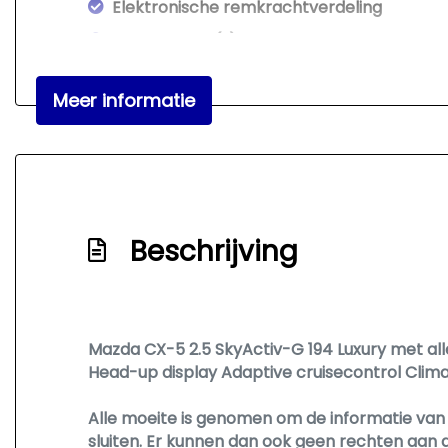
Elektronische remkrachtverdeling
Hoofd airbag(s) achter
Hoofd airbag(s) voor
Meer informatie
Keyless start
Led mistlampen
Passagiersairbag
Rijstrooksensor met correctie
Beschrijving
Rondomzicht camera
Schakelpaddles
Volledig digitaal instrumentenpaneel
Zij airbag(s) voor
Mazda CX-5 2.5 SkyActiv-G 194 Luxury met all
Head-up display Adaptive cruisecontrol Clima
Alle moeite is genomen om de informatie van o
sluiten. Er kunnen dan ook geen rechten aan 