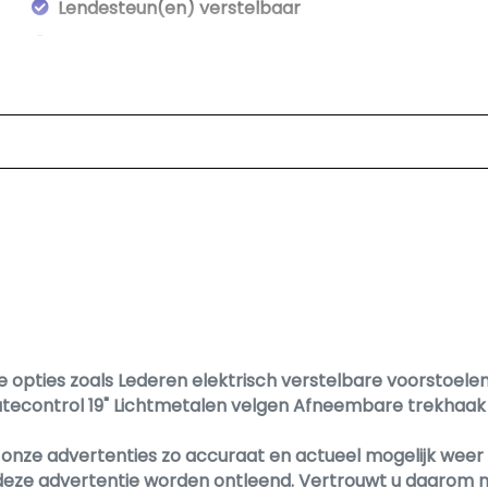
Lendesteun(en) verstelbaar
Middenarmsteun voor
Passagiersstoel in hoogte verstelbaar
Stoel ventilatie voor
Stoelkoeling
Stuur en versnellingspook (kunst)leder
Stuur verstelbaar
Stuur verwarmd
Voorstoelen in hoogte verstelbaar
Voorstoelen verwarmd
e opties zoals Lederen elektrisch verstelbare voorstoel
Exterieur
tecontrol 19" Lichtmetalen velgen Afneembare trekhaak 
Achterruitwisser
nze advertenties zo accuraat en actueel mogelijk weer te
Buitenspiegels elektrisch inklapbaar
deze advertentie worden ontleend. Vertrouwt u daarom ni