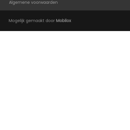
Stuur verstelbaar
Algemene voorwaarden
Stuur verwarmd
Mogelijk gemaakt door
Mobilox
Stuurbekrachtiging snelheidsafhankelijk
Voorstoelen in hoogte verstelbaar
Voorstoelen verwarmd
Exterieur
Achterruitwisser
Buitenspiegels elektrisch inklapbaar
Buitenspiegels elektrisch verstel- en
verwarmbaar
Buitenspiegels met verlichting
Chroom delen exterieur
Dakrails