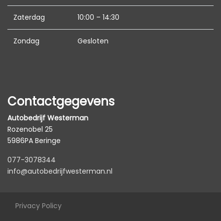
Bagagedek
Zaterdag
10:00 – 14:30
Binnenspiegel automatisch dimmend
Comfortstoel(en)
Zondag
Gesloten
Cruise control adaptief
Cruise control adaptief met stop&go
Elektrische ramen achter
Contactgegevens
Elektrische ramen voor
Autobedrijf Westerman
Hoofdsteunen anti-whiplash
Rozenobel 25
Lederen versnellingspook
5986PA Beringe
Lendesteun(en) verstelbaar
077-3078344
info@autobedrijfwesterman.nl
Middenarmsteun voor
Sportstuur
Privacy Policy
Stuur leder