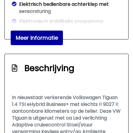
Elektrisch bedienbare achterklep met
sensorsturing
Elektronisch stabiliteits programma
Geluidsisolerend glas
Meer informatie
Hoofd airbag(s) achter
Hoofd airbag(s) voor
Keyless start
Beschrijving
Kleur grijs
Knie airbag(s)
Lichtmetalen velgen 18"
In
nieuwstaat
verkerende Volkswagen Tiguan
Matrix led koplampen
1.4 TSI eHybrid Business+ met slechts
!! 9027 !!
aantoonbare kilometers op de teller. Deze VW
Multimedia scherm middel
Tiguan is uitgerust met oa Led verlichting
Multimedia scherm standaard
Adaptive cruisecontrol Stoel/stuur
verwarming Keyless entry/go Ambiente
Oplaadmogelijkheid