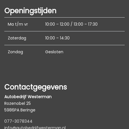
Lederen versnellingspook
Openingstijden
Lederen/stof bekleding
Ma t/m vr
10:00 – 12:00 / 13:00 – 17:30
Lendesteun(en) verstelbaar
Middenarmsteun voor
Zaterdag
10:00 – 14:30
Passagiersstoel in hoogte verstelbaar
Zondag
Gesloten
Sportstoelen
Stuur en versnellingspook (kunst)leder
Stuur leder
Contactgegevens
Stuur verstelbaar
Stuurbekrachtiging snelheidsafhankelijk
Autobedrijf Westerman
Rozenobel 25
Voorstoelen verwarmd
5986PA Beringe
Overige
077-3078344
info@autobedrijfwesterman.nl