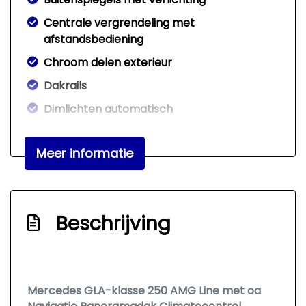
Centrale vergrendeling met
afstandsbediening
Chroom delen exterieur
Dakrails
Dimlichten automatisch
Elektrisch glazen panorama-dak
Meer informatie
Extra getint glas achter
Koplampreiniging
Led dagrijverlichting
Beschrijving
Panoramadak
Parkeer assistent
Parkeersensor voor en achter
Mercedes GLA-klasse 250 AMG Line met oa
Sportonderstel