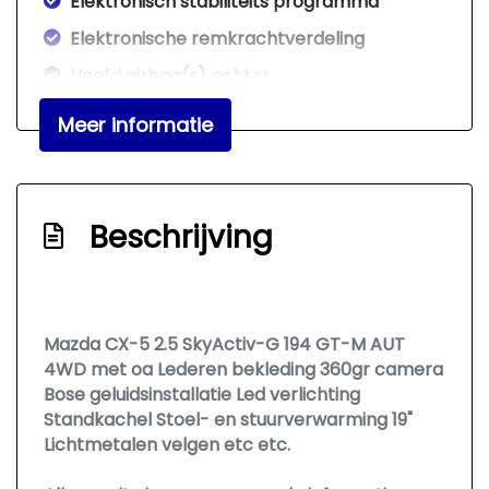
Elektronisch stabiliteits programma
Elektronische remkrachtverdeling
Hoofd airbag(s) achter
Hoofd airbag(s) voor
Meer informatie
Keyless start
Led mistlampen
Passagiersairbag
Beschrijving
Rijstrooksensor met correctie
Rondomzicht camera
Standkachel
Mazda CX-5 2.5 SkyActiv-G 194 GT-M AUT
4WD met oa Lederen bekleding 360gr camera
Zij airbag(s) voor
Bose geluidsinstallatie Led verlichting
Exterieur
Standkachel Stoel- en stuurverwarming 19"
Lichtmetalen velgen etc etc.
Achterruitwisser