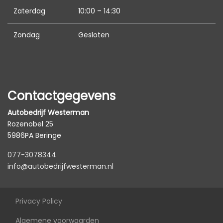
Led koplampen
Zaterdag
10:00 – 14:30
Lichtmetalen velgen 19"
Zondag
Gesloten
Metaalkleur
Park distance control
Parkeersensor voor en achter
Sportvelgen
Contactgegevens
Interieur
Autobedrijf Westerman
Rozenobel 25
Achterbank in delen neerklapbaar
5986PA Beringe
Achterbank verwarmd
077-3078344
Armsteun achter
info@autobedrijfwesterman.nl
Armsteun voor
Binnenspiegel automatisch dimmend
Privacy Policy
Electronic climate control
Algemene voorwaarden