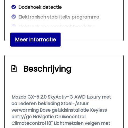
Dodehoek detectie
Elektronisch stabiliteits programma
Elektronische remkrachtverdeling
Hoofd airbag(s) achter
Meer informatie
Hoofd airbag(s) voor
Keyless start
Led mistlampen
Beschrijving
Lichtmetalen velgen 18"
Passagiersairbag
Zij airbag(s) voor
Mazda CX-5 2.0 SkyActiv-G AWD Luxury met
oa Lederen bekleding Stoel-/stuur
Interieur
verwarming Bose geluidsinstallatie Keyless
entry/go Navigatie Cruisecontrol
Achterbank in delen neerklapbaar
Climatecontrol 18" Lichtmetalen velgen met