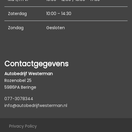
Stuur verwarmd
Zaterdag
10:00 – 14:30
Voorstoel(en) elektrisch verstelbaar
Voorstoelen in hoogte verstelbaar
Zondag
Gesloten
Voorstoelen verwarmd
Exterieur
Achterruitwisser
Contactgegevens
Buitenspiegels elektrisch inklapbaar
Autobedrijf Westerman
Rozenobel 25
Buitenspiegels elektrisch verstelbaar
5986PA Beringe
Buitenspiegels verwarmbaar
077-3078344
Centrale vergrendeling
info@autobedrijfwesterman.nl
Dakspoiler
Dimlichten automatisch
Privacy Policy