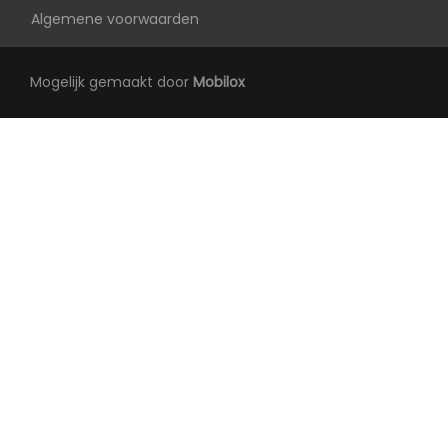
Extra getint glas achter
Algemene voorwaarden
Keyless entry
Koplampen adaptief
Mogelijk gemaakt door
Mobilox
Koplampreiniging
Led achterlichten
Led dagrijverlichting
Led koplampen
Metaalkleur
Parkeersensor voor en achter
Ruitensproeiers/wisserbladen
verwarmbaar