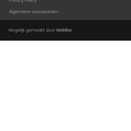
Privacy Policy
Elektrisch verstelb. bestuurdersstoel met
Algemene voorwaarden
geheugen
Elektrisch verstelbare passagiersstoel
Mogelijk gemaakt door
Mobilox
Elektrische ramen voor en achter
Lederen bekleding
Lendesteun(en) verstelbaar
Middenarmsteun voor
Stuur en versnellingspook (kunst)leder
Stuur verstelbaar
Stuur verwarmd
Voorstoelen in hoogte verstelbaar
Voorstoelen verwarmd