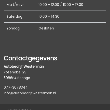
Keyless start
Ma t/m vr
10:00 – 12:00 / 13:00 – 17:30
Led mistlampen
Zaterdag
10:00 – 14:30
Passagiersairbag
Zondag
Gesloten
Rijstrooksensor met correctie
Rondomzicht camera
Zij airbag(s) voor
Interieur
Contactgegevens
Autobedrijf Westerman
Achterbank in delen neerklapbaar
Rozenobel 25
Achterbank verwarmd
5986PA Beringe
Armsteun achter
077-3078344
Armsteun voor
info@autobedrijfwesterman.nl
Binnenspiegel automatisch dimmend
Electronic climate control