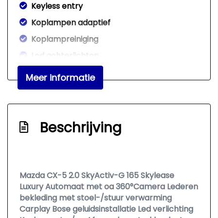
Keyless entry
Koplampen adaptief
Koplampreiniging
Led achterlichten
Led dagrijverlichting
Meer informatie
Led koplampen
Lichtmetalen velgen 19"
Metaalkleur
Beschrijving
Park distance control
Parkeersensor voor en achter
Trekhaak met afneembare kogel
Mazda CX-5 2.0 SkyActiv-G 165 Skylease
Luxury Automaat met oa 360°Camera Lederen
Overige
bekleding met stoel-/stuur verwarming
Carplay Bose geluidsinstallatie Led verlichting
Achteropkomend verkeer waarschuwing