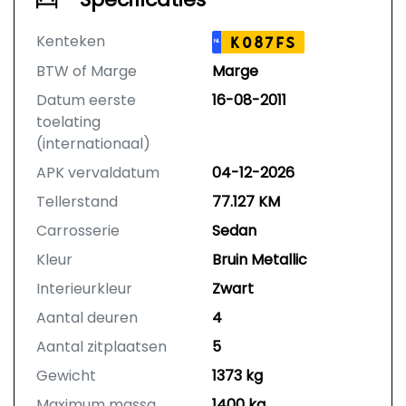
Kenteken
K087FS
NL
BTW of Marge
Marge
Datum eerste
16-08-2011
toelating
(internationaal)
APK vervaldatum
04-12-2026
Tellerstand
77.127 KM
Carrosserie
Sedan
Kleur
Bruin Metallic
Interieurkleur
Zwart
Aantal deuren
4
Aantal zitplaatsen
5
Gewicht
1373 kg
Maximum massa
1400 kg