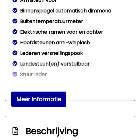
Armsteun voor
Binnenspiegel automatisch dimmend
Buitentemperatuurmeter
Elektrische ramen voor en achter
Hoofdsteunen anti-whiplash
Lederen versnellingspook
Lendesteun(en) verstelbaar
Stuur leder
Exterieur
Meer informatie
Buitenspiegel(s) automatisch dimmend
Buitenspiegels elektrisch verstel- en
verwarmbaar
Beschrijving
Centrale vergrendeling met
afstandsbediening