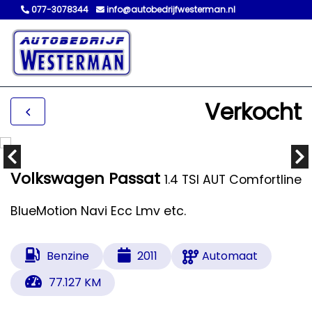
077-3078344
info@autobedrijfwesterman.nl
Verkocht
Volkswagen Passat
1.4 TSI AUT Comfortline
BlueMotion Navi Ecc Lmv etc.
Benzine
2011
Automaat
77.127 KM