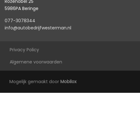
Rozenobel 25
5986PA Beringe
077-3078344
info@autobedrijfwesterman.nl
Privacy Policy
Algemene voorwaarden
Mogelijk gemaakt door
Mobilox