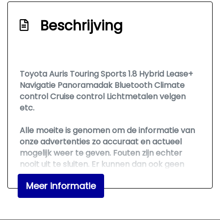
Bestuurdersstoel in hoogte verstelbaar
Beschrijving
Binnenspiegel automatisch dimmend
Electronic climate control
Elektrische ramen voor
Toyota Auris Touring Sports 1.8 Hybrid Lease+
Lederen versnellingspook
Navigatie Panoramadak Bluetooth Climate
Middenarmsteun voor
control Cruise control Lichtmetalen velgen
etc.
Panoramadak
Stuur leder
Alle moeite is genomen om de informatie van
onze advertenties zo accuraat en actueel
Overige
mogelijk weer te geven. Fouten zijn echter
nooit uit te sluiten. Er kunnen dan ook geen
Anti blokkeer systeem
rechten aan deze advertentie worden
Anti doorslip regeling
Meer informatie
ontleend. Vertrouwt u daarom niet alleen op
deze informatie, maar controleer bij aankoop
Bestuurdersairbag
de zaken die uw beslissing zouden kunnen
Elektronische remkrachtverdeling