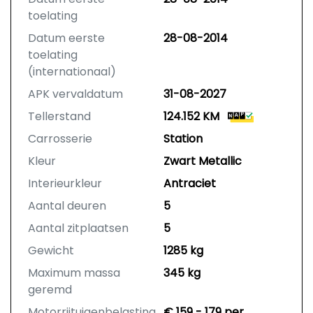
toelating
Datum eerste
28-08-2014
toelating
(internationaal)
APK vervaldatum
31-08-2027
Tellerstand
124.152 KM
Carrosserie
Station
Kleur
Zwart Metallic
Interieurkleur
Antraciet
Aantal deuren
5
Aantal zitplaatsen
5
Gewicht
1285 kg
Maximum massa
345 kg
geremd
Motorrijtuigenbelasting
€ 159 - 179 per