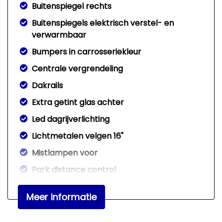
Buitenspiegel rechts
Buitenspiegels elektrisch verstel- en
verwarmbaar
Bumpers in carrosseriekleur
Centrale vergrendeling
Dakrails
Extra getint glas achter
Led dagrijverlichting
Lichtmetalen velgen 16"
Mistlampen voor
Park distance control
Interieur
Meer informatie
Achterbank in delen neerklapbaar