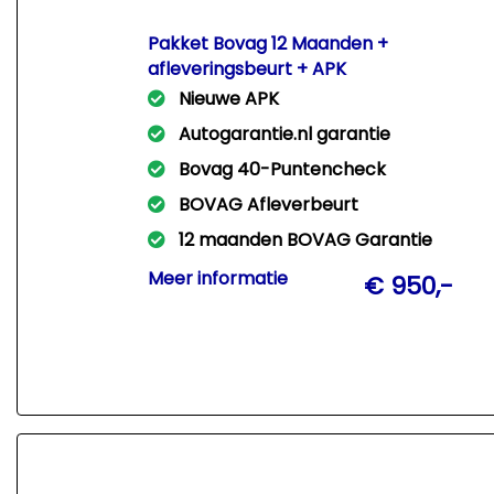
Pakket Bovag 12 Maanden +
afleveringsbeurt + APK
Nieuwe APK
Autogarantie.nl garantie
Bovag 40-Puntencheck
BOVAG Afleverbeurt
12 maanden BOVAG Garantie
Met dit pakket leveren wij Uw auto
Meer informatie
€ 950,-
rijklaar af met een nieuwe APK +
afleveringsbeurt + 12 Mnd Bovag
garantie!!