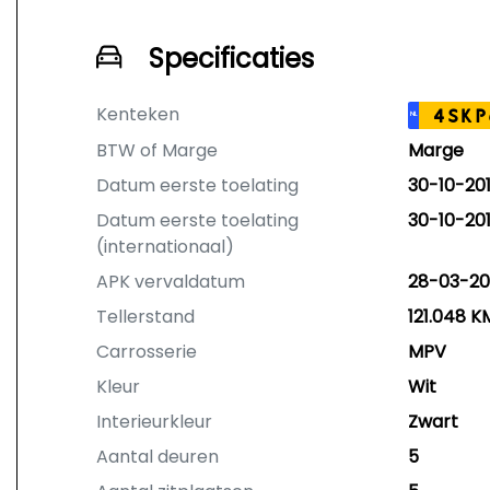
Specificaties
Kenteken
4SKP
NL
BTW of Marge
Marge
Datum eerste toelating
30-10-20
Datum eerste toelating
30-10-20
(internationaal)
APK vervaldatum
28-03-20
Tellerstand
121.048 K
Carrosserie
MPV
Kleur
Wit
Interieurkleur
Zwart
Aantal deuren
5