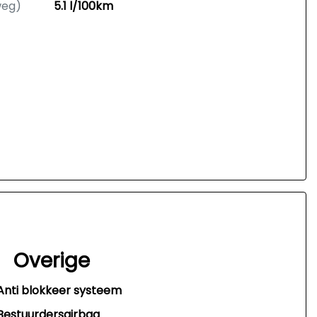
weg)
5.1 l/100km
Overige
Anti blokkeer systeem
Bestuurdersairbag