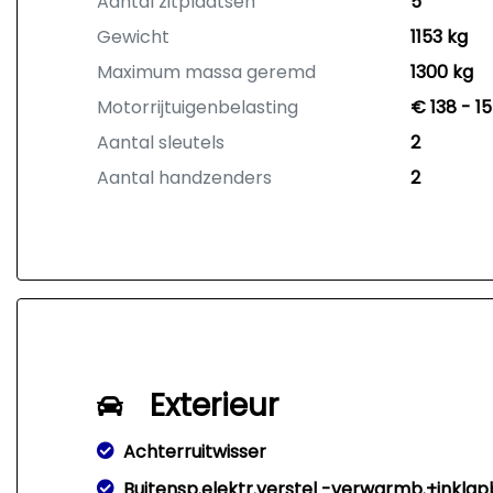
Aantal zitplaatsen
5
Gewicht
1153 kg
Maximum massa geremd
1300 kg
Motorrijtuigenbelasting
€ 138 - 1
Aantal sleutels
2
Aantal handzenders
2
Exterieur
Achterruitwisser
Buitensp.elektr.verstel -verwarmb.+inkla