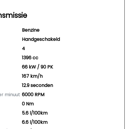
nsmissie
Benzine
Handgeschakeld
4
1396 cc
66 kW / 90 PK
167 km/h
12.9 seconden
er minuut
6000 RPM
0 Nm
5.6 l/100km
6.6 l/100km