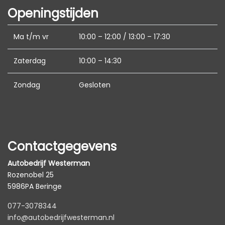
Elektrisch verstelb. bestuurdersstoel met
Openingstijden
geheugen
Elektrisch verstelbare passagiersstoel
Ma t/m vr
10:00 – 12:00 / 13:00 – 17:30
Elektrische ramen voor en achter
Zaterdag
10:00 – 14:30
Lederen bekleding
Lendesteun(en) verstelbaar
Zondag
Gesloten
Middenarmsteun voor
Passagiersstoel in hoogte verstelbaar
Stoel ventilatie voor
Contactgegevens
Stuur en versnellingspook (kunst)leder
Autobedrijf Westerman
Stuur verstelbaar
Rozenobel 25
Stuur verwarmd
5986PA Beringe
Voorstoelen in hoogte verstelbaar
077-3078344
info@autobedrijfwesterman.nl
Voorstoelen verwarmd