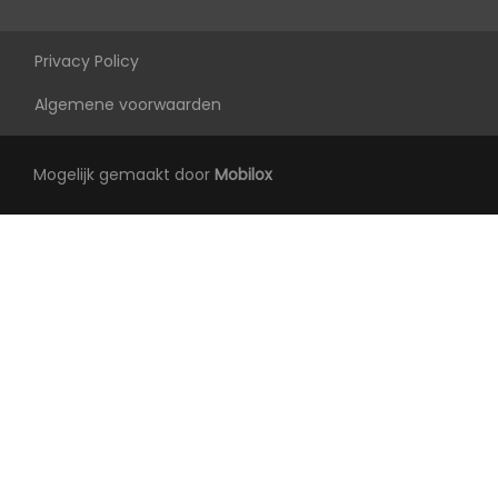
Exterieur
Privacy Policy
Achterruitwisser
Algemene voorwaarden
Buitenspiegels elektrisch inklapbaar
Buitenspiegels elektrisch verstelbaar
Mogelijk gemaakt door
Mobilox
Buitenspiegels in carrosseriekleur
Buitenspiegels verwarmbaar
Centrale vergrendeling met
afstandsbediening
Dakspoiler
Dimlichten automatisch
Elektrisch bedienbare achterklep
Extra getint glas achter
Keyless entry