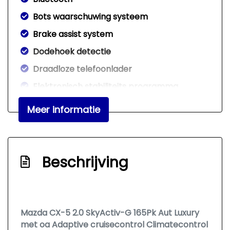
Bots waarschuwing systeem
Brake assist system
Dodehoek detectie
Draadloze telefoonlader
Elektronisch stabiliteits programma
Elektronische remkrachtverdeling
Meer informatie
Hoofd airbag(s) achter
Hoofd airbag(s) voor
Keyless start
Beschrijving
Led mistlampen
Passagiersairbag
Rijstrooksensor met correctie
Mazda CX-5 2.0 SkyActiv-G 165Pk Aut Luxury
met oa Adaptive cruisecontrol Climatecontrol
Rondomzicht camera