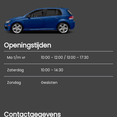
Binnenspiegel automatisch dimmend
Electronic climate control
Elektrisch verstelbare bestuurdersstoel
Elektrische ramen voor en achter
Lederen bekleding
Openingstijden
Lendesteun(en) verstelbaar
Ma t/m vr
10:00 – 12:00 / 13:00 – 17:30
Middenarmsteun voor
Passagiersstoel in hoogte verstelbaar
Zaterdag
10:00 – 14:30
Stuur en versnellingspook (kunst)leder
Zondag
Gesloten
Stuur verstelbaar
Stuur verwarmd
Stuurbekrachtiging
Contactgegevens
Voorstoelen verwarmd