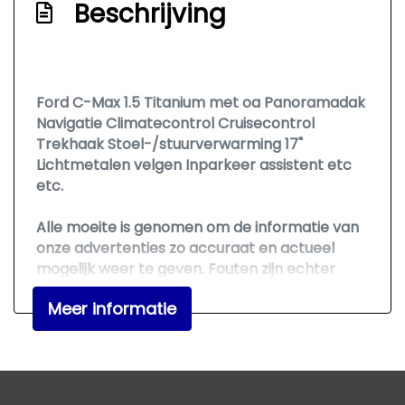
Beschrijving
Park distance control
Parkeer assistent
Parkeersensor voor en achter
Ford C-Max 1.5 Titanium met oa
Panoramadak
Ruitensproeiers/wisserbladen
Navigatie Climatecontrol Cruisecontrol
verwarmbaar
Trekhaak Stoel-/stuurverwarming 17"
Lichtmetalen velgen Inparkeer assistent etc
Sportvelgen
etc.
Trekhaak
Alle moeite is genomen om de informatie van
Verwarmde voorruit
onze advertenties zo accuraat en actueel
Zonnescherm zijruiten
mogelijk weer te geven. Fouten zijn echter
nooit uit te sluiten. Er kunnen dan ook geen
Interieur
Meer informatie
rechten aan deze advertentie worden
ontleend. Vertrouwt u daarom niet alleen op
Achterbank in delen neerklapbaar
deze informatie, maar controleer bij aankoop
Armsteun voor
de zaken die uw beslissing zouden kunnen
beïnvloeden.
Bestuurdersstoel in hoogte verstelbaar