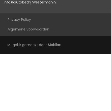
Achterbank verwarmd
info@autobedrijfwesterman.nl
Armsteun achter
Armsteun voor
Privacy Policy
Binnenspiegel automatisch dimmend
Algemene voorwaarden
Electronic climate control
Elektrisch verstelb. bestuurdersstoel met
Mogelijk gemaakt door
Mobilox
geheugen
Elektrisch verstelbare passagiersstoel
Elektrische ramen voor en achter
Lederen bekleding
Lendesteun(en) verstelbaar
Middenarmsteun voor
Stuur en versnellingspook (kunst)leder
Stuur verstelbaar