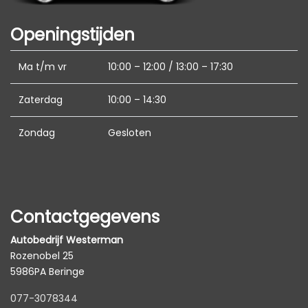
Koplampen adaptief
Openingstijden
Koplampreiniging
Led achterlichten
Ma t/m vr
10:00 – 12:00 / 13:00 – 17:30
Led dagrijverlichting
Zaterdag
10:00 – 14:30
Led koplampen
Zondag
Gesloten
Lichtmetalen velgen 19"
Metaalkleur
Park distance control
Parkeersensor voor en achter
Contactgegevens
Trekhaak met afneembare kogel
Autobedrijf Westerman
Interieur
Rozenobel 25
5986PA Beringe
Achterbank in delen neerklapbaar
077-3078344