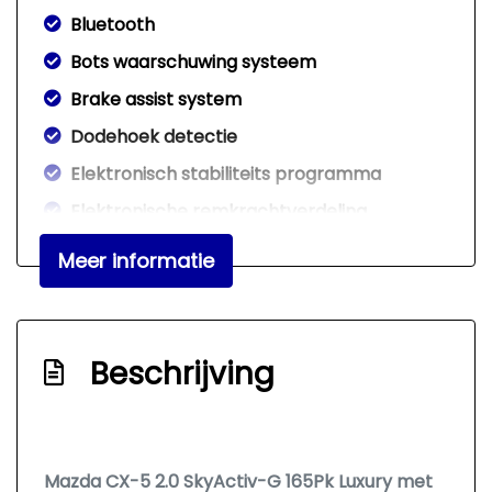
Bluetooth
Bots waarschuwing systeem
Brake assist system
Dodehoek detectie
Elektronisch stabiliteits programma
Elektronische remkrachtverdeling
Hoofd airbag(s) achter
Meer informatie
Hoofd airbag(s) voor
Keyless start
Led mistlampen
Beschrijving
Passagiersairbag
Rijstrooksensor met correctie
Rondomzicht camera
Mazda CX-5 2.0 SkyActiv-G 165Pk Luxury met