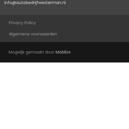
info@autobedrijfwesterman.nl
Armsteun voor
Bestuurdersstoel in hoogte verstelbaar
Privacy Policy
Binnenspiegel automatisch dimmend
Algemene voorwaarden
Electronic climate control
Elektrische ramen voor en achter
Mogelijk gemaakt door
Mobilox
Lendesteun(en) verstelbaar
Middenarmsteun voor
Passagiersstoel in hoogte verstelbaar
Stuur en versnellingspook (kunst)leder
Stuur verstelbaar
Stuur verwarmd
Stuurbekrachtiging
Voorstoelen in hoogte verstelbaar