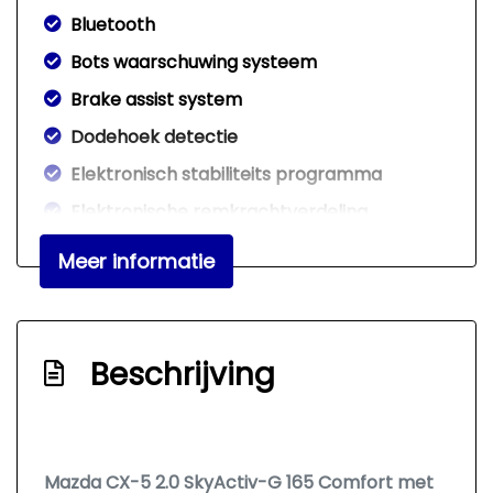
Bluetooth
Bots waarschuwing systeem
Brake assist system
Dodehoek detectie
Elektronisch stabiliteits programma
Elektronische remkrachtverdeling
Hoofd airbag(s) achter
Meer informatie
Hoofd airbag(s) voor
Keyless start
Led mistlampen
Beschrijving
Passagiersairbag
Rijstrooksensor met correctie
Rondomzicht camera
Mazda CX-5 2.0 SkyActiv-G 165 Comfort met