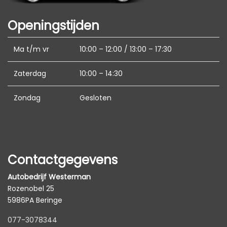
Extra getint glas achter
Openingstijden
Koplampen adaptief
Koplampreiniging
Ma t/m vr
10:00 – 12:00 / 13:00 – 17:30
Led achterlichten
Zaterdag
10:00 – 14:30
Led dagrijverlichting
Led koplampen
Zondag
Gesloten
Lichtmetalen velgen 19"
Metaalkleur
Park distance control
Contactgegevens
Parkeersensor voor en achter
Autobedrijf Westerman
Interieur
Rozenobel 25
5986PA Beringe
Achterbank in delen neerklapbaar
077-3078344
Armsteun achter