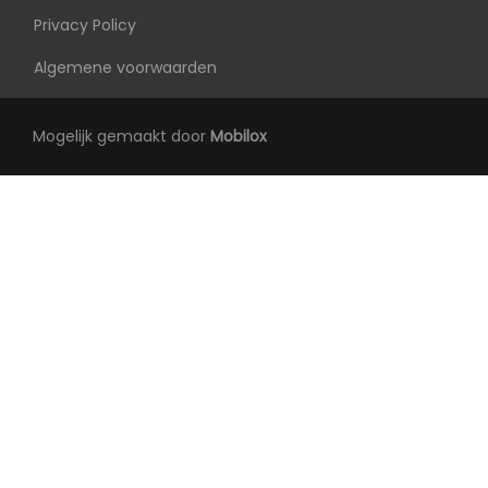
Achterbank in delen neerklapbaar
Privacy Policy
Achterbank verwarmd
Algemene voorwaarden
Armsteun achter
Armsteun voor
Mogelijk gemaakt door
Mobilox
Binnenspiegel automatisch dimmend
Electronic climate control
Elektrisch verstelb. bestuurdersstoel met
geheugen
Elektrisch verstelbare passagiersstoel
Elektrische ramen voor en achter
Lederen bekleding
Lederen interieur
Lendesteun(en) verstelbaar
Middenarmsteun voor