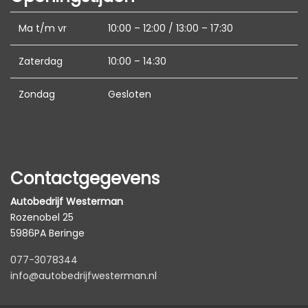
Elektronisch stabiliteits programma
Ma t/m vr
10:00 – 12:00 / 13:00 – 17:30
Elektronische remkrachtverdeling
Zaterdag
10:00 – 14:30
Hoofd airbag(s) achter
Hoofd airbag(s) voor
Zondag
Gesloten
Keyless start
Led mistlampen
Passagiersairbag
Contactgegevens
Rijstrooksensor met correctie
Autobedrijf Westerman
Rondomzicht camera
Rozenobel 25
Volledig digitaal instrumentenpaneel
5986PA Beringe
Zij airbag(s) voor
077-3078344
info@autobedrijfwesterman.nl
Interieur