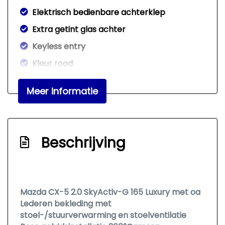
Elektrisch bedienbare achterklep
Extra getint glas achter
Keyless entry
Kleur rood
Koplampen adaptief
Meer informatie
Koplampreiniging
Led achterlichten
Led dagrijverlichting
Beschrijving
Led koplampen
Lichtmetalen velgen 19"
Metaalkleur
Mazda CX-5 2.0 SkyActiv-G 165 Luxury met oa
Park distance control
Lederen bekleding met
stoel-/stuurverwarming en stoelventilatie
Parkeersensor voor en achter