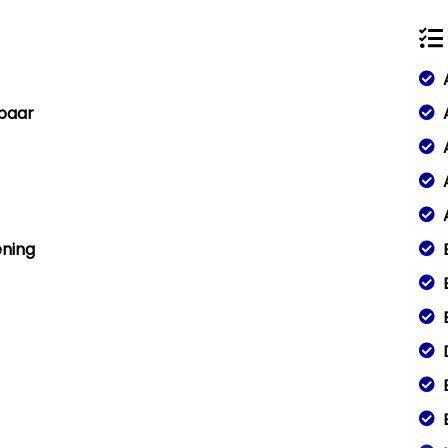
pbaar
ening