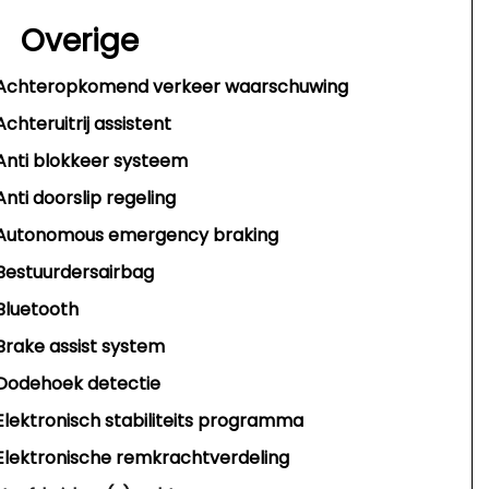
Overige
Achteropkomend verkeer waarschuwing
Achteruitrij assistent
Anti blokkeer systeem
Anti doorslip regeling
Autonomous emergency braking
Bestuurdersairbag
Bluetooth
Brake assist system
Dodehoek detectie
Elektronisch stabiliteits programma
Elektronische remkrachtverdeling