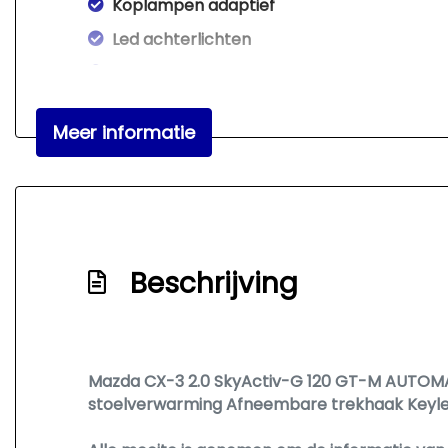
Koplampen adaptief
Led achterlichten
Led dagrijverlichting
Led koplampen
Meer informatie
Lichtmetalen velgen 18"
Metaalkleur
Parkeersensor achter
Trekhaak met afneembare kogel
Beschrijving
Interieur
Achterbank in delen neerklapbaar
Airco automatisch
Mazda CX-3 2.0 SkyActiv-G 120 GT-M AUTOMAA
Armsteun voor
stoelverwarming Afneembare trekhaak Keyless
Bestuurdersstoel in hoogte verstelbaar