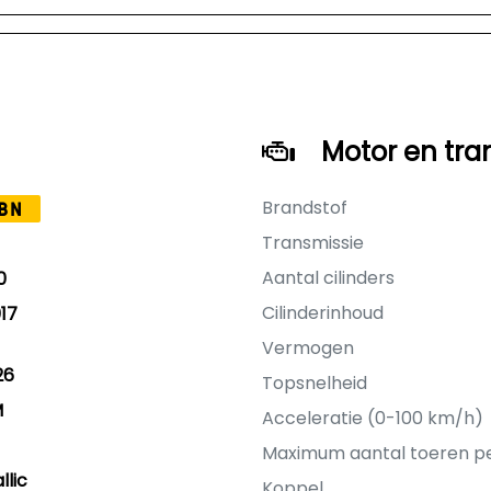
Motor en tra
Brandstof
BN
Transmissie
Aantal cilinders
0
Cilinderinhoud
17
Vermogen
26
Topsnelheid
M
Acceleratie (0-100 km/h)
Maximum aantal toeren p
llic
Koppel