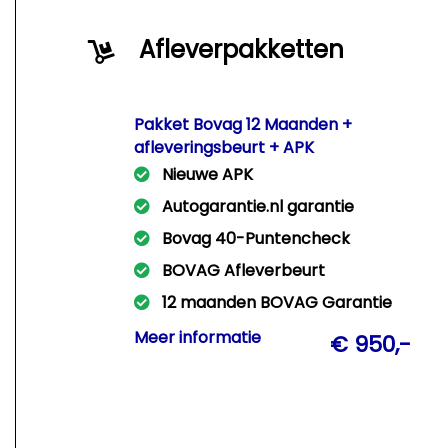
Afleverpakketten
Pakket Bovag 12 Maanden +
afleveringsbeurt + APK
Nieuwe APK
Autogarantie.nl garantie
Bovag 40-Puntencheck
BOVAG Afleverbeurt
12 maanden BOVAG Garantie
Met dit pakket leveren wij Uw auto
Meer informatie
€ 950,-
rijklaar af met een nieuwe APK +
afleveringsbeurt + 12 Mnd Bovag
garantie!!