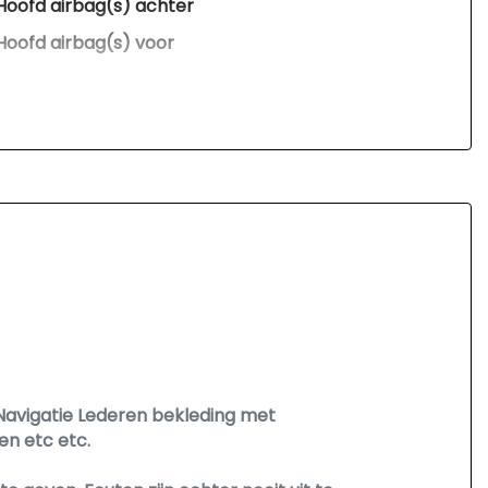
Hoofd airbag(s) achter
Hoofd airbag(s) voor
Keyless start
Kruisend verkeer detectie
Led mistlampen
Passagiersairbag
Schakelpaddles
Zij airbag(s) voor
Navigatie Lederen bekleding met
n etc etc.