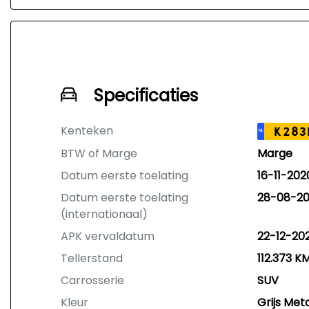
Specificaties
Kenteken
K283
NL
BTW of Marge
Marge
Datum eerste toelating
16-11-202
Datum eerste toelating
28-08-20
(internationaal)
APK vervaldatum
22-12-20
Tellerstand
112.373 K
Carrosserie
SUV
Kleur
Grijs Meta