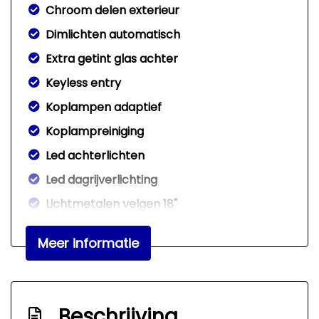
Chroom delen exterieur
Dimlichten automatisch
Extra getint glas achter
Keyless entry
Koplampen adaptief
Koplampreiniging
Led achterlichten
Led dagrijverlichting
Lichtmetalen velgen 18"
Metaalkleur
Meer informatie
Mistlampen voor
Parkeersensor voor en achter
Interieur
Beschrijving