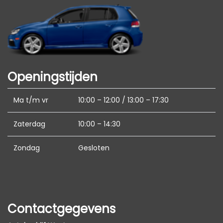
Anti blokkeer systeem
Anti doorslip regeling
Bestuurdersairbag
Bluetooth
Openingstijden
Dodehoek detectie
Ma t/m vr
10:00 – 12:00 / 13:00 – 17:30
Elektronisch stabiliteits programma
Elektronische remkrachtverdeling
Zaterdag
10:00 – 14:30
Hoofd airbag(s) achter
Zondag
Gesloten
Hoofd airbag(s) voor
Passagiersairbag
Zij airbag(s) voor
Contactgegevens