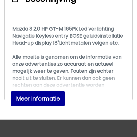
Airco automatisch
Armsteun achter
Mazda 3 2.0 HP GT-M 165Pk Led verlichting
Armsteun voor
Navigatie Keyless entry BOSE geluidsinstallatie
Bestuurdersstoel in hoogte verstelbaar
Head-up display 18"Lichtmetalen velgen etc.
Binnenspiegel automatisch dimmend
Alle moeite is genomen om de informatie van
Cruise control adaptief
onze advertenties zo accuraat en actueel
Elektrisch verstelbare bestuurdersstoel
mogelijk weer te geven. Fouten zijn echter
nooit uit te sluiten. Er kunnen dan ook geen
Elektrische ramen voor en achter
rechten aan deze advertentie worden
Lederen bekleding
ontleend. Vertrouwt u daarom niet alleen op
Meer informatie
deze informatie, maar controleer bij aankoop
Lendesteun(en) verstelbaar
de zaken die uw beslissing zouden kunnen
Stuur en versnellingspook (kunst)leder
beïnvloeden.
Voorstoelen verwarmd
Overige