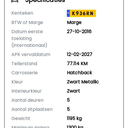
Kenteken
K936RN
NL
BTW of Marge
Marge
Datum eerste
27-10-2016
toelating
(internationaal)
APK vervaldatum
12-02-2027
Tellerstand
77.114 KM
Carrosserie
Hatchback
Kleur
Zwart Metallic
Interieurkleur
Zwart
Aantal deuren
5
Aantal zitplaatsen
5
Gewicht
1195 kg
Maximum massa
1300 kg