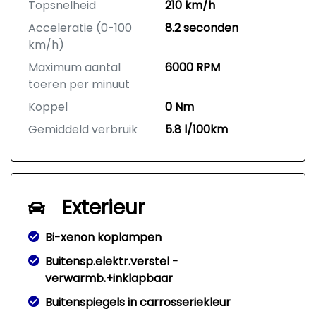
Topsnelheid
210 km/h
Acceleratie (0-100
8.2 seconden
km/h)
Maximum aantal
6000 RPM
toeren per minuut
Koppel
0 Nm
Gemiddeld verbruik
5.8 l/100km
Exterieur
Bi-xenon koplampen
Buitensp.elektr.verstel -
verwarmb.+inklapbaar
Buitenspiegels in carrosseriekleur