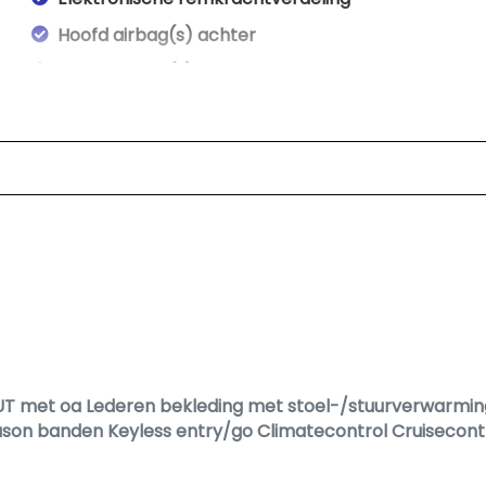
Hoofd airbag(s) achter
Hoofd airbag(s) voor
Keyless start
Led mistlampen
Passagiersairbag
Rijstrooksensor met correctie
Zij airbag(s) voor
Interieur
Achterbank in delen neerklapbaar
Achterbank verwarmd
T met oa Lederen bekleding met stoel-/stuurverwarmin
Armsteun achter
eason banden Keyless entry/go Climatecontrol Cruisecontr
Armsteun voor