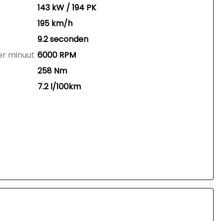
143 kW / 194 PK
195 km/h
9.2 seconden
er minuut
6000 RPM
258 Nm
7.2 l/100km