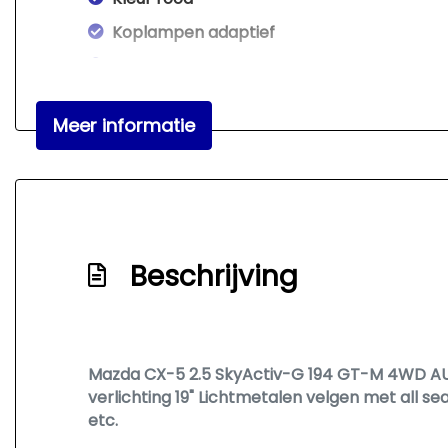
Koplampen adaptief
Koplampreiniging
Led achterlichten
Meer informatie
Led dagrijverlichting
Led koplampen
Lichtmetalen velgen 19"
Metaalkleur
Beschrijving
Parkeersensor voor en achter
Premium kleur
Trekhaak met afneembare kogel
Mazda CX-5 2.5 SkyActiv-G 194 GT-M 4WD AU
verlichting 19" Lichtmetalen velgen met all s
etc.