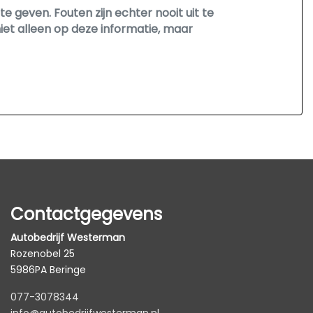
 geven. Fouten zijn echter nooit uit te
et alleen op deze informatie, maar
en
Contactgegevens
Autobedrijf Westerman
Rozenobel 25
5986PA Beringe
077-3078344