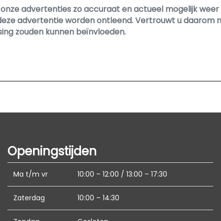
Binnenspiegel automatisch dimmend
nze advertenties zo accuraat en actueel mogelijk weer te
deze advertentie worden ontleend. Vertrouwt u daarom ni
Electronic climate control
ssing zouden kunnen beïnvloeden.
Elektrisch verstelb. bestuurdersstoel met geheug
Elektrisch verstelbare passagiersstoel
Elektrische ramen voor en achter
Lederen bekleding
Lendesteun(en) verstelbaar
Middenarmsteun voor
Stuur en versnellingspook (kunst)leder
Openingstijden
Stuur verstelbaar
Stuur verwarmd
Ma t/m vr
10:00 – 12:00 / 13:00 – 17:30
Stuurbekrachtiging
Zaterdag
10:00 – 14:30
Voorstoelen in hoogte verstelbaar