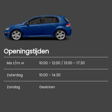
beïnvloeden.
Schakelpaddles
Sfeerverlichting
Variabele stuuroverbrenging
Volledig digitaal instrumentenpaneel
Zij airbag(s) voor
Interieur
Openingstijden
Achterbank in delen neerklapbaar
Ma t/m vr
10:00 – 12:00 / 13:00 – 17:30
Airco automatisch
Zaterdag
10:00 – 14:30
Armsteun achter
Armsteun voor
Zondag
Gesloten
Bestuurdersstoel in hoogte verstelbaar
Binnenspiegel automatisch dimmend
Cruise control adaptief