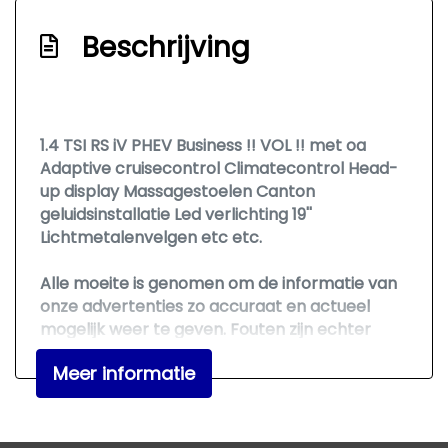
Geluidsimulator
Beschrijving
Hemelbekleding donker
Hoofd airbag(s) achter
Hoofd airbag(s) voor
1.4 TSI RS iV PHEV Business !! VOL !! met oa
Keyless start
Adaptive cruisecontrol Climatecontrol Head-
up display Massagestoelen Canton
Knie airbag(s)
geluidsinstallatie Led verlichting 19''
Led mistlampen
Lichtmetalenvelgen etc etc.
Lichtmetalen velgen 10-spaaks 17"
Alle moeite is genomen om de informatie van
Matrix led koplampen
onze advertenties zo accuraat en actueel
mogelijk weer te geven. Fouten zijn echter
Multimedia scherm standaard
nooit uit te sluiten. Er kunnen dan ook geen
Oplaadmogelijkheid
Meer informatie
rechten aan deze advertentie worden
ontleend. Vertrouwt u daarom niet alleen op
Passagiersairbag
deze informatie, maar controleer bij aankoop
Rijstrooksensor met correctie
de zaken die uw beslissing zouden kunnen