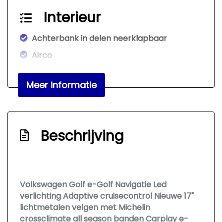
Interieur
Achterbank in delen neerklapbaar
Airco
Elektrische ramen voor en achter
Meer informatie
Middenarmsteun voor
Stuurbekrachtiging
Infotainment
Beschrijving
Navigatiesysteem
Radio-cd/mp3 speler
Stuur multifunctioneel
Volkswagen Golf e-Golf Navigatie Led
verlichting Adaptive cruisecontrol Nieuwe 17"
lichtmetalen velgen met Michelin
crossclimate all season banden Carplay e-