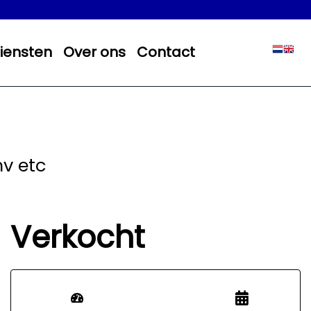
iensten
Over ons
Contact
mv etc
Verkocht