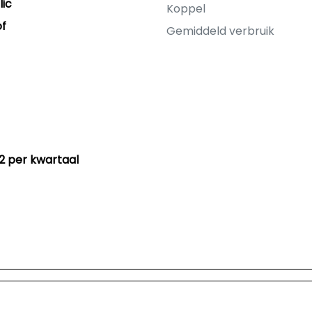
lic
Koppel
of
Gemiddeld verbruik
32 per kwartaal