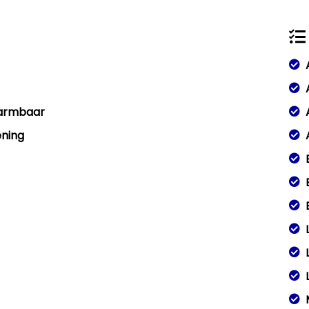
warmbaar
ening