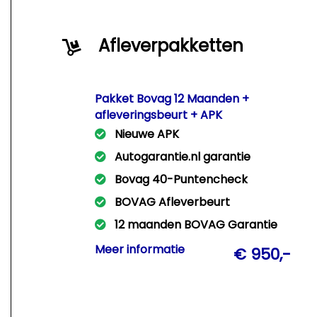
Afleverpakketten
Pakket Bovag 12 Maanden +
afleveringsbeurt + APK
Nieuwe APK
Autogarantie.nl garantie
Bovag 40-Puntencheck
BOVAG Afleverbeurt
12 maanden BOVAG Garantie
Met dit pakket leveren wij Uw auto
Meer informatie
€ 950,-
rijklaar af met een nieuwe APK +
afleveringsbeurt + 12 Mnd Bovag
garantie!!