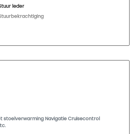
Stuur leder
Stuurbekrachtiging
Voorstoelen in hoogte verstelbaar
Overige
Anti blokkeer systeem
Anti doorslip regeling
Bestuurdersairbag
Bluetooth
Brake assist system
Connected services
Elektronisch sper differentieel
et stoelverwarming Navigatie Cruisecontrol
Hoofd airbag(s) achter
tc.
Hoofd airbag(s) voor