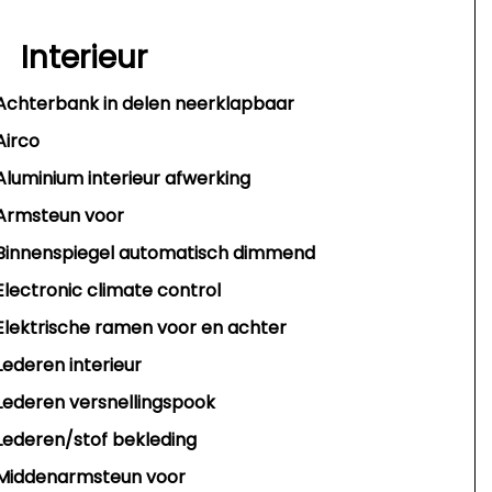
Interieur
Achterbank in delen neerklapbaar
Airco
Aluminium interieur afwerking
Armsteun voor
Binnenspiegel automatisch dimmend
Electronic climate control
Elektrische ramen voor en achter
Lederen interieur
Lederen versnellingspook
Lederen/stof bekleding
Middenarmsteun voor