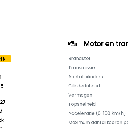
Motor en tra
Brandstof
HN
Transmissie
Aantal cilinders
1
Cilinderinhoud
16
Vermogen
27
Topsnelheid
M
Acceleratie (0-100 km/h)
ck
Maximum aantal toeren p