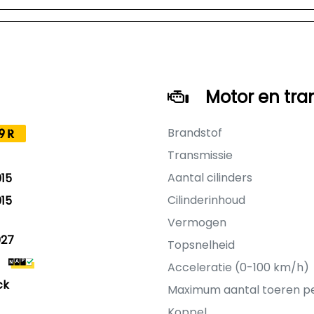
Motor en tra
Brandstof
9R
Transmissie
Aantal cilinders
15
Cilinderinhoud
15
Vermogen
027
Topsnelheid
Acceleratie (0-100 km/h)
ck
Maximum aantal toeren p
Koppel