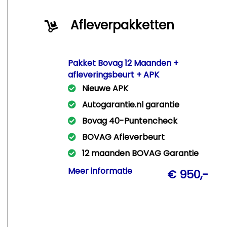
Afleverpakketten
Pakket Bovag 12 Maanden +
afleveringsbeurt + APK
Nieuwe APK
Autogarantie.nl garantie
Bovag 40-Puntencheck
BOVAG Afleverbeurt
12 maanden BOVAG Garantie
Met dit pakket leveren wij Uw auto
Meer informatie
€ 950,-
rijklaar af met een nieuwe APK +
afleveringsbeurt + 12 Mnd Bovag
garantie!!