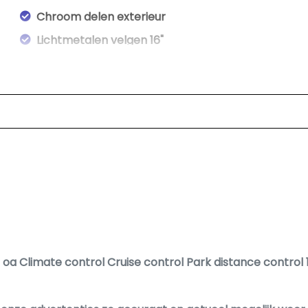
Chroom delen exterieur
Lichtmetalen velgen 16"
Mistlampen voor
Parkeersensor achter
Speciale kleur
t oa Climate control Cruise control Park distance control 