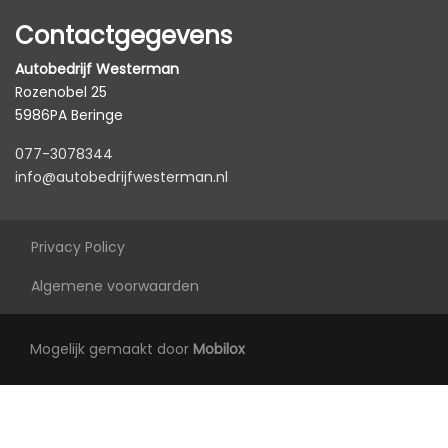
Stuur verstelbaar
Contactgegevens
Stuurbekrachtiging snelheidsafhankelijk
Autobedrijf Westerman
Voorstoelen in hoogte verstelbaar
Rozenobel 25
Voorstoelen verwarmd
5986PA Beringe
077-3078344
info@autobedrijfwesterman.nl
Privacy Policy
Algemene voorwaarden
Mogelijk gemaakt door
Mobilox