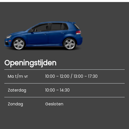
Parkeersensor achter
deze informatie, maar controleer bij aankoop
de zaken die uw beslissing zouden kunnen
Ruitensproeiers/wisserbladen
beïnvloeden.
verwarmbaar
Trekhaak met afneembare kogel
Interieur
Achterbank in delen neerklapbaar
Openingstijden
Armsteun achter
Armsteun voor
Ma t/m vr
10:00 – 12:00 / 13:00 – 17:30
Electronic climate control
Zaterdag
10:00 – 14:30
Elektrische ramen voor en achter
Lederen bekleding
Zondag
Gesloten
Middenarmsteun voor
Stuur leder