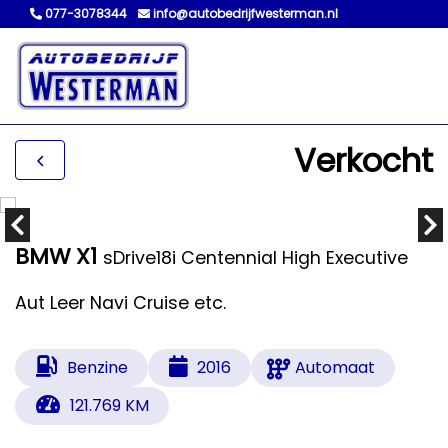
077-3078344
info@autobedrijfwesterman.nl
Verkocht
BMW X1
sDrive18i Centennial High Executive
Aut Leer Navi Cruise etc.
Benzine
2016
Automaat
121.769 KM