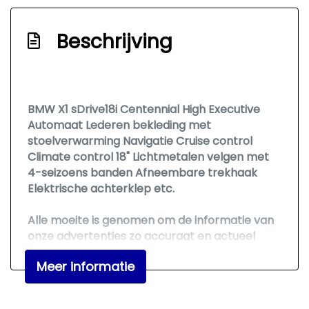
Exterieur
Beschrijving
Achterruitwisser
Buitenspiegels elektrisch verstel- en
verwarmbaar
BMW X1 sDrive18i Centennial High Executive
Centrale vergrendeling met
Automaat Lederen bekleding met
afstandsbediening
stoelverwarming Navigatie Cruise control
Dimlichten automatisch en regensensor
Climate control 18" Lichtmetalen velgen met
4-seizoens banden Afneembare trekhaak
Led achterlichten
Elektrische achterklep etc.
Led dagrijverlichting
Alle moeite is genomen om de informatie van
Led koplampen
onze advertenties zo accuraat en actueel
Lichtmetalen velgen 17"
mogelijk weer te geven. Fouten zijn echter
Meer informatie
Metaalkleur
nooit uit te sluiten. Er kunnen dan ook geen
rechten aan deze advertentie worden
Mistlampen voor
ontleend. Vertrouwt u daarom niet alleen op