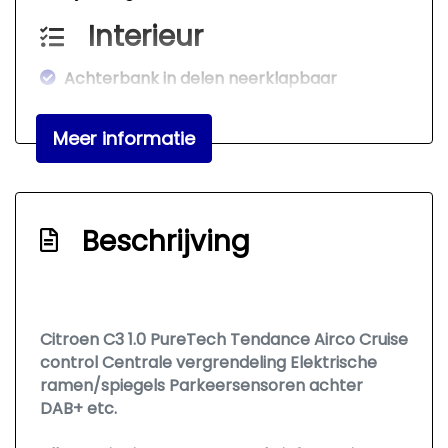
Interieur
Achterbank in delen neerklapbaar
Airco
Meer informatie
Bestuurdersstoel in hoogte verstelbaar
Elektrische ramen voor
Middenarmsteun voor
Beschrijving
Stuur verstelbaar
Stuurbekrachtiging
Exterieur
Citroen C3 1.0 PureTech Tendance Airco Cruise
control Centrale vergrendeling Elektrische
Achterruitwisser
ramen/spiegels Parkeersensoren achter
Buitenspiegels elektrisch verstelbaar
DAB+ etc.
Centrale vergrendeling met