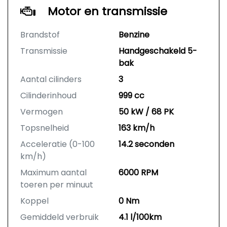
Motor en transmissie
Brandstof
Benzine
Transmissie
Handgeschakeld 5-
bak
Aantal cilinders
3
Cilinderinhoud
999 cc
Vermogen
50 kW / 68 PK
Topsnelheid
163 km/h
Acceleratie (0-100
14.2 seconden
km/h)
Maximum aantal
6000 RPM
toeren per minuut
Koppel
0 Nm
Gemiddeld verbruik
4.1 l/100km