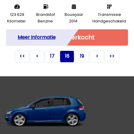
123.629
Brandstof
Bouwjaar
Transmissie
Kilometer
Benzine
2014
Handgeschakeld
Verkocht
Meer informatie
<<
<
17
18
19
>
>>